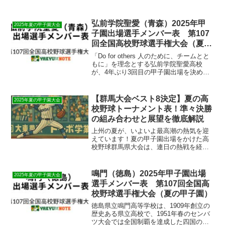
塾の敗退、名将・野呂監督の涙の幕切れ
など、数々のドラマを経て勝ち上がって
きた8校。どのチームが頂点に立ってもお
弘前学院聖愛（青森）2025年甲
2025年夏の甲子園大会
かしくない、まさに群...
子園出場選手メンバー表 第107
回全国高校野球選手権大会（夏の
甲子園）
「Do for others 人のために、チームとと
もに」を理念とする弘前学院聖愛高校
が、4年ぶり3回目の甲子園出場を決めま
した。創部から24年間監督を務める原田
一範監督の革新的な指導のもと、青森の2
強・青森山田と八戸学院光星を破っての
【群馬大会ベスト8決定】夏の高
2025年夏の甲子園大会
甲子...
校野球トーナメント表！準々決勝
の組み合わせと展望を徹底解説
上州の夏が、いよいよ最高潮の熱気を迎
えています！夏の甲子園出場をかけた高
校野球群馬県大会は、連日の熱戦を経
て、ついにベスト8の精鋭が出揃いまし
た。春の選抜ベスト４の健大高崎を筆頭
に、甲子園常連の前橋育英、名門・桐生
鳴門（徳島）2025年甲子園出場
2025年夏の甲子園大会
第一など、強豪校がひしめき...
選手メンバー表 第107回全国高
校野球選手権大会（夏の甲子園）
徳島県立鳴門高等学校は、1909年創立の
歴史ある県立高校で、1951年春のセンバ
ツ大会では全国制覇を達成した四国の名