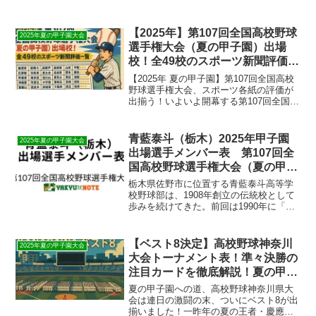
【2025年】第107回全国高校野球
2025年夏の甲子園大会
選手権大会（夏の甲子園）出場
校！全49校のスポーツ新聞評価一
覧
【2025年 夏の甲子園】第107回全国高校
野球選手権大会、スポーツ各紙の評価が
出揃う！いよいよ開幕する第107回全国高
等学校野球選手権大会。全国49の代表校
が夏の頂点を目指し、甲子園球場に集結
します。各スポーツ新聞社による恒例の
青藍泰斗（栃木）2025年甲子園
2025年夏の甲子園大会
出場校評価...
出場選手メンバー表 第107回全
国高校野球選手権大会（夏の甲子
園）
栃木県佐野市に位置する青藍泰斗高等学
校野球部は、1908年創立の伝統校として
歩みを続けてきた。前回は1990年に「葛
生高校」として甲子園に出場したが、そ
の後6度も決勝で敗れ続ける悔しい思いを
重ねてきた。2025年夏、27歳の若き監
【ベスト8決定】高校野球神奈川
2025年夏の甲子園大会
督・青山尚...
大会トーナメント表！準々決勝の
注目カードを徹底解説！夏の甲子
園
夏の甲子園への道、高校野球神奈川県大
会は連日の激闘の末、ついにベスト8が出
揃いました！一昨年の夏の王者・慶應義