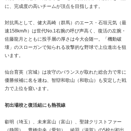
に、完成度の高いチームが頂点を目指します。
対抗馬として、健大高崎（群馬）のエース・石垣元気（最
速158km/h）は世代No.1右腕の呼び声高く、復活の左腕・
佐藤龍月とともに投手層の厚さは今大会随一。「機動破
壊」のスローガンで知られる攻撃的な野球で上位進出を狙
います。
仙台育英（宮城）は攻守のバランスが取れた総合力で常に
優勝候補に名を連ね、智辯和歌山（和歌山）も安定した戦
力で上位を窺います。
初出場校と復活組にも熱視線
叡明（埼玉）、未来富山（富山）、聖隷クリストファー
（静岡）、豊橋中央（愛知）、綾羽（滋賀）の5校が初出