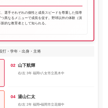
に、選手それぞれの個性と成長スピードを尊重した指導
ずつ異なるメニューで成長を促す。野球以外の体験（演
革新的な教育者として知られる。
投打・学年・出身・主将
02
山下航輝
右/左 3年 福岡•八女市立黒木中
04
湯山仁太
右/左 2年 福岡•福岡市立花畑中