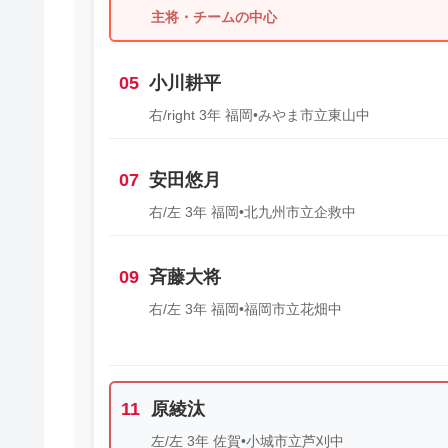
主将・チームの中心
05
小川耕平
右/right 3年 福岡•みやま市立東山中
07
安田悠月
右/左 3年 福岡•北九州市立企救中
09
斉藤大将
右/左 3年 福岡•福岡市立花畑中
11
原綾汰
左/左 3年 佐賀•小城市立芦刈中