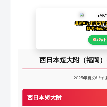
最新AIと野球専
野球用品だ
⚾ バッ
西日本短大附（福岡）
2025年夏の甲子
西日本短大附