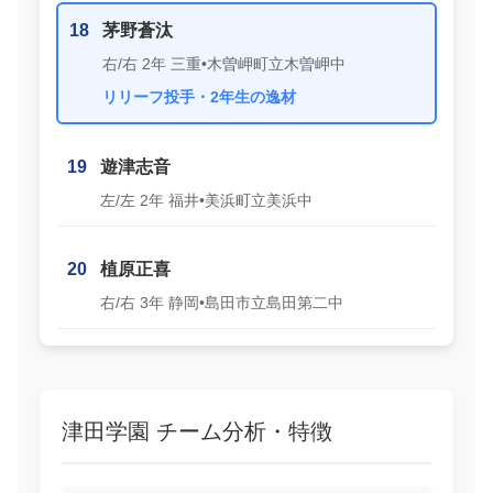
18
茅野蒼汰
右/右 2年 三重•木曽岬町立木曽岬中
リリーフ投手・2年生の逸材
19
遊津志音
左/左 2年 福井•美浜町立美浜中
20
植原正喜
右/右 3年 静岡•島田市立島田第二中
津田学園 チーム分析・特徴