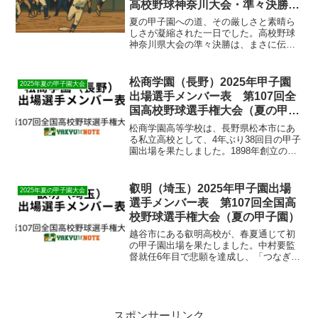
高校野球神奈川大会・準々決勝結
果速報
夏の甲子園への道、その厳しさと素晴ら
しさが凝縮された一日でした。高校野球
神奈川県大会の準々決勝は、まさに伝説
となるにふさわしい、息をのむような激
闘の連続。そして、そのクライマックス
は保土ケ谷球場で待っていました。9回
松商学園（長野）2025年甲子園
2025年夏の甲子園大会
裏、2点ビハインドの絶体...
出場選手メンバー表 第107回全
国高校野球選手権大会（夏の甲子
園）
松商学園高等学校は、長野県松本市にあ
る私立高校として、4年ぶり38回目の甲子
園出場を果たしました。1898年創立の名
門校で、1928年に夏の甲子園優勝、1926
年・1991年に春のセンバツ準優勝を誇る
長野県を代表する伝統校です。フジテレ
叡明（埼玉）2025年甲子園出場
2025年夏の甲子園大会
ビの...
選手メンバー表 第107回全国高
校野球選手権大会（夏の甲子園）
越谷市にある叡明高校が、春夏通じて初
の甲子園出場を果たしました。中村要監
督就任6年目で悲願を達成し、「つなぎの
野球」をモットーに139チームが争った埼
玉県大会を制覇。エース増渕隼人と二刀
流の田口遼平を中心に、選手全員が同じ
練習に取り組む一体...
スポンサーリンク