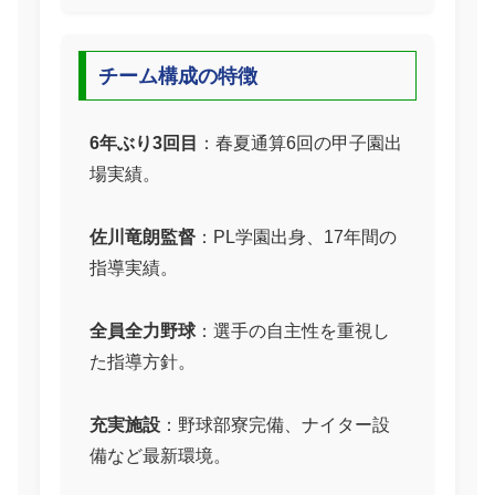
チーム構成の特徴
6年ぶり3回目
：春夏通算6回の甲子園出
場実績。
佐川竜朗監督
：PL学園出身、17年間の
指導実績。
全員全力野球
：選手の自主性を重視し
た指導方針。
充実施設
：野球部寮完備、ナイター設
備など最新環境。