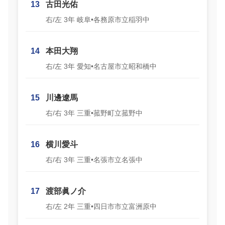
13
古田光佑
右/左 3年 岐阜•各務原市立稲羽中
14
本田大翔
右/左 3年 愛知•名古屋市立昭和橋中
15
川邊遼馬
右/右 3年 三重•菰野町立菰野中
16
横川愛斗
右/右 3年 三重•名張市立名張中
17
渡部眞ノ介
右/左 2年 三重•四日市市立富洲原中