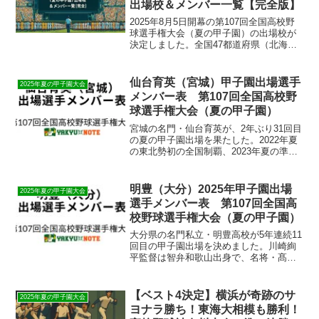
出場校＆メンバー一覧【完全版】
2025年8月5日開幕の第107回全国高校野
球選手権大会（夏の甲子園）の出場校が
決定しました。全国47都道府県（北海道
は南北2地区、東京は東西2地区）から選
ばれた49校による熱戦が、8月22日の決勝
まで阪神甲子園球場で繰り広げられま
仙台育英（宮城）甲子園出場選手
2025年夏の甲子園大会
す。今大...
メンバー表 第107回全国高校野
球選手権大会（夏の甲子園）
宮城の名門・仙台育英が、2年ぶり31回目
の夏の甲子園出場を果たした。2022年夏
の東北勢初の全国制覇、2023年夏の準優
勝と黄金期を迎える中、須江航監督の指
導の下で再び頂点を目指す。今大会は最
速148キロ左腕・吉川陽大と強力打線で宮
明豊（大分）2025年甲子園出場
2025年夏の甲子園大会
城大会を...
選手メンバー表 第107回全国高
校野球選手権大会（夏の甲子園）
大分県の名門私立・明豊高校が5年連続11
回目の甲子園出場を決めました。川崎絢
平監督は智弁和歌山出身で、名将・髙嶋
仁氏の薫陶を受けた指導者として2012年
から同校を率いています。2021年春のセ
ンバツでは準優勝、2019年春にはベスト4
【ベスト4決定】横浜が奇跡のサ
2025年夏の甲子園大会
と安定...
ヨナラ勝ち！東海大相模も勝利！