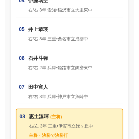
04
伊藤璃空
右/右 3年 愛知•稲沢市立大里東中
05
井上恭瑛
右/右 3年 三重•桑名市立成徳中
06
石井斗弥
右/右 2年 兵庫•姫路市立飾磨東中
07
田中寛人
右/右 3年 兵庫•神戸市立魚崎中
08
惠土湊暉
右/左 3年 三重•伊賀市立緑ヶ丘中
主将・決勝で決勝打