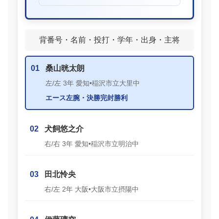
背番号・名前・投打・学年・出身・主将
01
桑山晄太朗
左/左 3年 愛知•稲沢市立大里中
エース左腕・決勝完封勝利
02
犬飼悠之介
右/右 3年 愛知•稲沢市立明治中
03
田北怜央
右/左 2年 大阪•大阪市立摂陽中