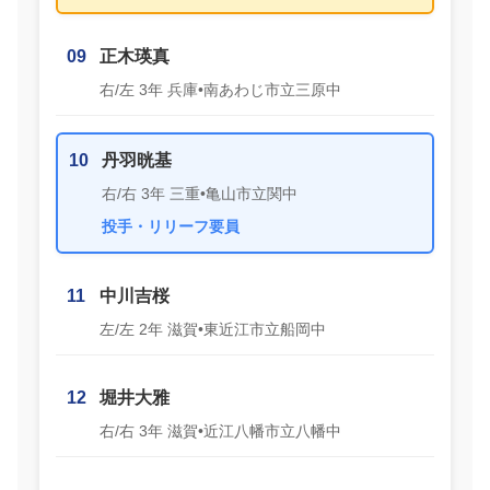
09
正木瑛真
右/左 3年 兵庫•南あわじ市立三原中
10
丹羽晄基
右/右 3年 三重•亀山市立関中
投手・リリーフ要員
11
中川吉桜
左/左 2年 滋賀•東近江市立船岡中
12
堀井大雅
右/右 3年 滋賀•近江八幡市立八幡中