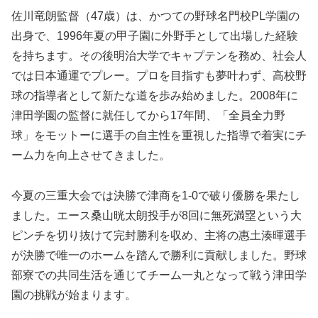
佐川竜朗監督（47歳）は、かつての野球名門校PL学園の
出身で、1996年夏の甲子園に外野手として出場した経験
を持ちます。その後明治大学でキャプテンを務め、社会人
では日本通運でプレー。プロを目指すも夢叶わず、高校野
球の指導者として新たな道を歩み始めました。2008年に
津田学園の監督に就任してから17年間、「全員全力野
球」をモットーに選手の自主性を重視した指導で着実にチ
ーム力を向上させてきました。
今夏の三重大会では決勝で津商を1-0で破り優勝を果たし
ました。エース桑山晄太朗投手が8回に無死満塁という大
ピンチを切り抜けて完封勝利を収め、主将の惠土湊暉選手
が決勝で唯一のホームを踏んで勝利に貢献しました。野球
部寮での共同生活を通じてチーム一丸となって戦う津田学
園の挑戦が始まります。