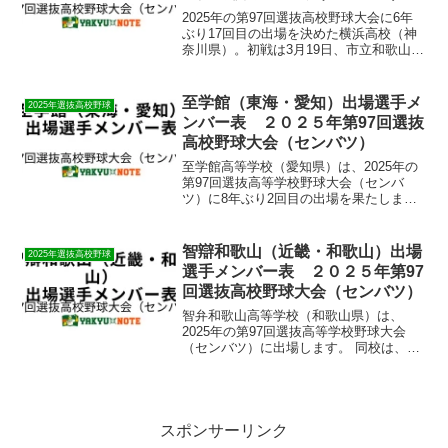
2025年の第97回選抜高校野球大会に6年
ぶり17回目の出場を決めた横浜高校（神
奈川県）。初戦は3月19日、市立和歌山高
校と対戦。過去に春夏合わせて5度の全国
制覇を誇る名門校が、再び頂点を目指
す。強力な打撃陣と安定した投手力で、
至学館（東海・愛知）出場選手メ
2025年選抜高校野球
甲子園の舞台...
ンバー表 ２０２５年第97回選抜
高校野球大会（センバツ）
至学館高等学校（愛知県）は、2025年の
第97回選抜高等学校野球大会（センバ
ツ）に8年ぶり2回目の出場を果たしま
す。 同校は昨秋の東海大会でベスト4に
進出し、その実力が評価されての選出と
なりました。 初戦は大会第4日目（3月21
智辯和歌山（近畿・和歌山）出場
2025年選抜高校野球
日）の第1試...
選手メンバー表 ２０２５年第97
回選抜高校野球大会（センバツ）
​智弁和歌山高等学校（和歌山県）は、
2025年の第97回選抜高等学校野球大会
（センバツ）に出場します。 ​同校は、昨
秋の近畿大会で準優勝し、その実力が評
価されての選出となりました。​初戦は大
会第4日目（3月21日）の第3試合で、初出
場となる...
スポンサーリンク