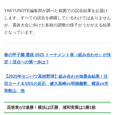
YAKYUNOTE編集部が調べた範囲での試合結果をお届け
します。すべての試合を網羅しているわけではありません
が、選抜大会に向けた各校の調整の様子がうかがえる結果
となっています。
春の甲子園 選抜 2025 トーナメント表（組み合わせ）が決
定！頂点への第一歩は？
【2025年センバツ高校野球】組み合わせ抽選会結果！注
目カード＆SNSの反応 健大高崎vs明徳義塾、横浜vs市
和歌山 他
花巻東が2連勝！横浜は圧勝、浦和実業は1勝1敗