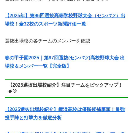
【2025年】第96回選抜高等学校野球大会（センバツ）出
場校！全32校のスポーツ新聞評価一覧
選抜出場校の各チームのメンバーを確認
春の甲子園2025｜第97回選抜(センバツ)高校野球大会 出
場校＆メンバー一覧【完全版】
【2025選抜出場校紹介】注目チームをピックアップ！
🔥⚾
【2025選抜出場校紹介】横浜高校は優勝候補筆頭！最強
投手陣と打撃力を徹底分析