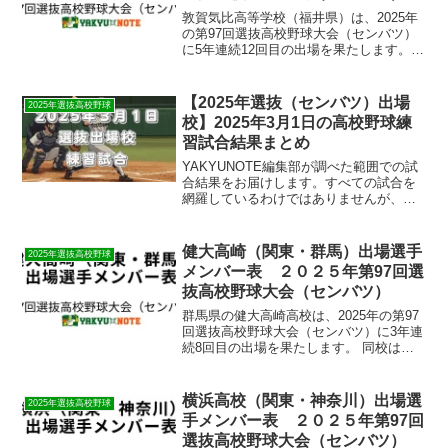
​敦賀気比高等学校（福井県）は、2025年
の第97回選抜高校野球大会（センバツ）
に5年連続12回目の出場を果たします。 ​
同校は昨秋の福井県大会で優勝し、続く
北信越大会でも3年ぶりに制覇するなど、
安定した戦績を残しています。 ​しかし、
【2025年選抜（センバツ）出場
2025年選抜高校野球
過去...
校】2025年3月1日の高校野球練
習試合結果まとめ
YAKYUNOTE編集部が調べた範囲での試
合結果をお届けします。すべての試合を
網羅しているわけではありませんが、選
抜大会に向けた各校の調整の様子がうか
がえる結果となっています。選抜出場
校、9校が勝利！至学館・滋賀学園が大勝
健大高崎（関東・群馬）出場選手
2025年選抜高校野球
3月1日（土）に行...
メンバー表 ２０２５年第97回選
抜高校野球大会（センバツ）
​群馬県の健大高崎高校は、2025年の第97
回選抜高校野球大会（センバツ）に3年連
続8回目の出場を果たします。 ​同校は
2024年の大会で県勢初の優勝を遂げてお
り、史上4校目となる大会連覇を目指しま
す。 ​昨秋の関東大会では、霞ケ浦（茨城
横浜高校（関東・神奈川）出場選
2025年選抜高校野球
2...
手メンバー表 ２０２５年第97回
選抜高校野球大会（センバツ）