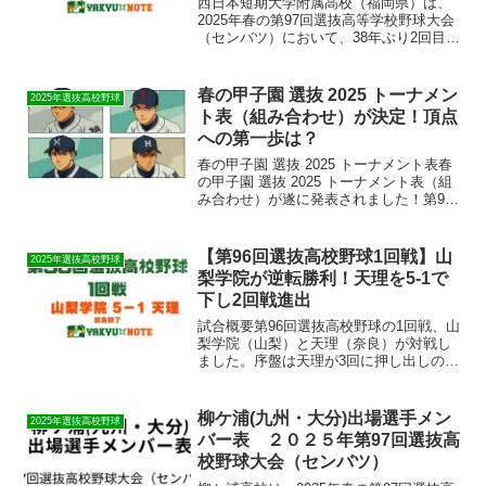
​西日本短期大学附属高校（福岡県）は、
2025年春の第97回選抜高等学校野球大会
（センバツ）において、38年ぶり2回目の
出場を果たします。 同校は昨年夏の甲子
園でベスト16入りし、今回のセンバツ出
場に向けてクラウドファンディングを通
春の甲子園 選抜 2025 トーナメン
2025年選抜高校野球
じて応援...
ト表（組み合わせ）が決定！頂点
への第一歩は？
春の甲子園 選抜 2025 トーナメント表春
の甲子園 選抜 2025 トーナメント表（組
み合わせ）が遂に発表されました！第97
回選抜高校野球大会の組み合わせ抽選が3
月8日に大阪・オーバルホールで行われ、
全32校の初戦カードが決定。開幕戦は
【第96回選抜高校野球1回戦】山
2025年選抜高校野球
大...
梨学院が逆転勝利！天理を5-1で
下し2回戦進出
試合概要第96回選抜高校野球の1回戦、山
梨学院（山梨）と天理（奈良）が対戦し
ました。序盤は天理が3回に押し出しの死
球で1点を先制する展開。しかし、4回に
山梨学院が鳴海柚莱選手の2点タイムリー
ツーベースで逆転すると、6回にも押し出
柳ケ浦(九州・大分)出場選手メン
2025年選抜高校野球
し四球で追加...
バー表 ２０２５年第97回選抜高
校野球大会（センバツ）