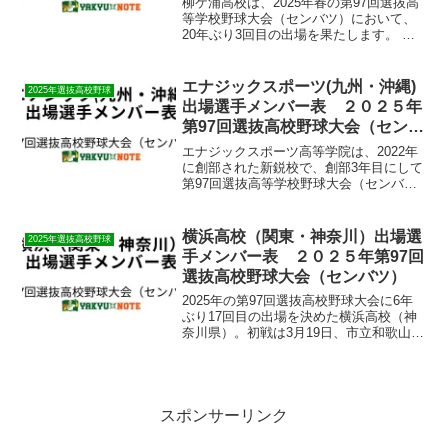
​柳ケ浦高校は、2025年春の第97回選抜高
等学校野球大会（センバツ）において、
20年ぶり3回目の出場を果たします。 ​同
校は昨秋の大分県大会で準優勝し、九州
大会ではベスト4に進出するなど、堅実な
守備と継投策で勝ち上がりました。 ​3月7
エナジックスポーツ(九州・沖縄)
2025年選抜高校野球
日...
出場選手メンバー表 ２０２５年
第97回選抜高校野球大会（センバ
ツ）
​エナジックスポーツ高等学院は、2022年
に創部された新鋭校で、創部3年目にして
第97回選抜高等学校野球大会（センバ
ツ）への初出場を果たしました。 ​昨年秋
の九州大会では準優勝し、その実力を示
しました。 ​同校はノーサイン野球を採用
横浜高校（関東・神奈川）出場選
2025年選抜高校野球
し、選手...
手メンバー表 ２０２５年第97回
選抜高校野球大会（センバツ）
2025年の第97回選抜高校野球大会に6年
ぶり17回目の出場を決めた横浜高校（神
奈川県）。初戦は3月19日、市立和歌山高
校と対戦。過去に春夏合わせて5度の全国
制覇を誇る名門校が、再び頂点を目指
す。強力な打撃陣と安定した投手力で、
甲子園の舞台...
スポンサーリンク