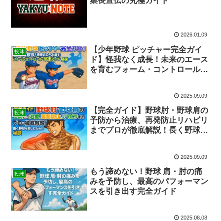
集長直伝の究極ガイド
2026.01.09
【少年野球 ピッチャー完全ガイ
投球
ド】怪我なく成長！未来のエース
を育むフォーム・コントロール・
球速アップの秘訣
2025.09.09
【完全ガイド】野球肘・野球肩の
投球
予防から治療、再発防止リハビリ
までプロが徹底解説！長く野球を
楽しむための秘訣
2025.09.09
もう諦めない！野球 肩・肘の痛
投球
みを予防し、最高のパフォーマン
スを引き出す完全ガイド
2025.08.08