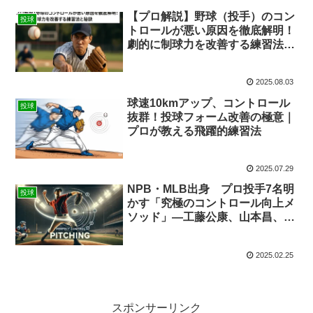
【プロ解説】野球（投手）のコン
投球
トロールが悪い原因を徹底解明！
劇的に制球力を改善する練習法と
秘訣
2025.08.03
球速10kmアップ、コントロール
投球
抜群！投球フォーム改善の極意｜
プロが教える飛躍的練習法
2025.07.29
NPB・MLB出身 プロ投手7名明
投球
かす「究極のコントロール向上メ
ソッド」―工藤公康、山本昌、今
中慎二、攝津正、岩隈久志、上原
浩治、吉見一起
2025.02.25
スポンサーリンク