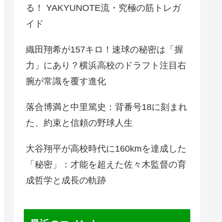
る！ YAKYUNOTE流・究極の筋トレガ
イド
織田翔希が157キロ！速球の秘密は「握
力」にあり？横浜高校のドラフト注目右
腕が常識を覆す進化
落合博満と中里篤史：背番号18に刻まれ
た、約束と信頼の野球人生
大谷翔平が高校時代に160kmを達成した
「秘密」：才能を超えた佐々木監督の育
成哲学と成長の軌跡