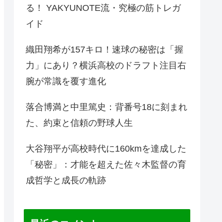
る！ YAKYUNOTE流・究極の筋トレガ
イド
織田翔希が157キロ！速球の秘密は「握
力」にあり？横浜高校のドラフト注目右
腕が常識を覆す進化
落合博満と中里篤史：背番号18に刻まれ
た、約束と信頼の野球人生
大谷翔平が高校時代に160kmを達成した
「秘密」：才能を超えた佐々木監督の育
成哲学と成長の軌跡