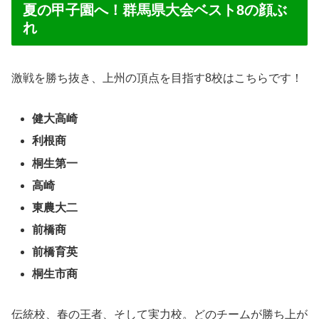
夏の甲子園へ！群馬県大会ベスト8の顔ぶ
れ
激戦を勝ち抜き、上州の頂点を目指す8校はこちらです！
健大高崎
利根商
桐生第一
高崎
東農大二
前橋商
前橋育英
桐生市商
伝統校、春の王者、そして実力校。どのチームが勝ち上が