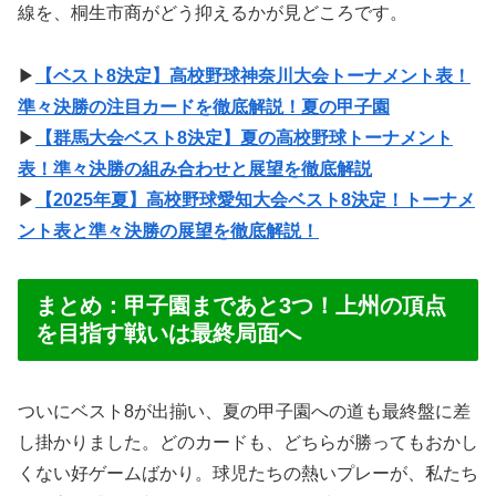
線を、桐生市商がどう抑えるかが見どころです。
▶
【ベスト8決定】高校野球神奈川大会トーナメント表！
準々決勝の注目カードを徹底解説！夏の甲子園
▶
【群馬大会ベスト8決定】夏の高校野球トーナメント
表！準々決勝の組み合わせと展望を徹底解説
▶
【2025年夏】高校野球愛知大会ベスト8決定！トーナメ
ント表と準々決勝の展望を徹底解説！
まとめ：甲子園まであと3つ！上州の頂点
を目指す戦いは最終局面へ
ついにベスト8が出揃い、夏の甲子園への道も最終盤に差
し掛かりました。どのカードも、どちらが勝ってもおかし
くない好ゲームばかり。球児たちの熱いプレーが、私たち