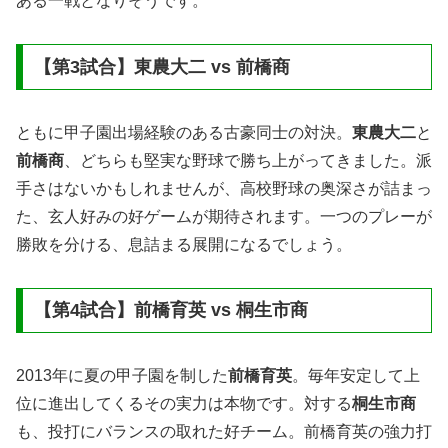
ある一戦となりそうです。
【第3試合】東農大二 vs 前橋商
ともに甲子園出場経験のある古豪同士の対決。
東農大二
と
前橋商
、どちらも堅実な野球で勝ち上がってきました。派
手さはないかもしれませんが、高校野球の奥深さが詰まっ
た、玄人好みの好ゲームが期待されます。一つのプレーが
勝敗を分ける、息詰まる展開になるでしょう。
【第4試合】前橋育英 vs 桐生市商
2013年に夏の甲子園を制した
前橋育英
。毎年安定して上
位に進出してくるその実力は本物です。対する
桐生市商
も、投打にバランスの取れた好チーム。前橋育英の強力打