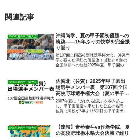
関連記事
沖縄尚学、夏の甲子園初優勝への
2025年夏の甲子園大会
軌跡――15年ぶりの快挙を完全振
り返り
第107回全国高校野球選手権大会、沖縄尚
学が掴んだ深紅の優勝旗！感動と奇跡の
全国制覇への軌跡2025年夏、甲子園の歴
史に新たな1ページが刻まれました。第
107回全国高校野球選手権大会で、沖縄尚
学高校が並み居る強豪を打ち破り、見事
佐賀北（佐賀）2025年甲子園出
2025年夏の甲子園大会
全国の頂点に...
場選手メンバー表 第107回全国
高校野球選手権大会（夏の甲子
園）
2007年夏に「がばい旋風」を巻き起こ
し、甲子園優勝を果たした公立の名門・
佐賀北高校が6年ぶり6回目の甲子園出場
を決めました。本村祥次監督も2012年に
選手として甲子園を経験した母校愛溢れ
る指導者で、「全員野球」を軸にした堅
【速報】青藍泰斗vs作新学院、夏
2025年夏の甲子園大会
実な野球で県大会...
の高校野球栃木県大会決勝で繰り