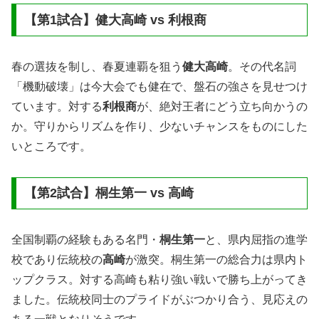
【第1試合】健大高崎 vs 利根商
春の選抜を制し、春夏連覇を狙う
健大高崎
。その代名詞
「機動破壊」は今大会でも健在で、盤石の強さを見せつけ
ています。対する
利根商
が、絶対王者にどう立ち向かうの
か。守りからリズムを作り、少ないチャンスをものにした
いところです。
【第2試合】桐生第一 vs 高崎
全国制覇の経験もある名門・
桐生第一
と、県内屈指の進学
校であり伝統校の
高崎
が激突。桐生第一の総合力は県内ト
ップクラス。対する高崎も粘り強い戦いで勝ち上がってき
ました。伝統校同士のプライドがぶつかり合う、見応えの