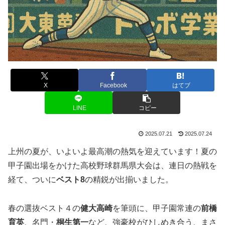
X
Facebook
はてブ
LINE
コピー
2025.07.21
2025.07.24
上州の夏が、いよいよ最高潮の熱気を迎えています！夏の
甲子園出場をかけた高校野球群馬県大会は、連日の熱戦を
経て、ついに
ベスト8
の精鋭が出揃いました。
春の選抜ベスト４の
健大高崎
を筆頭に、甲子園常連の
前橋
育英
、名門・
桐生第一
など、強豪校がひしめき合う、まさ