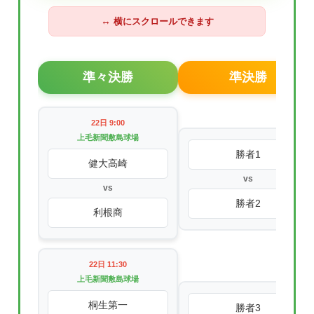
↔
横にスクロールできます
準々決勝
準決勝
22日 9:00
上毛新聞敷島球場
勝者1
健大高崎
vs
vs
勝者2
利根商
22日 11:30
上毛新聞敷島球場
桐生第一
勝者3