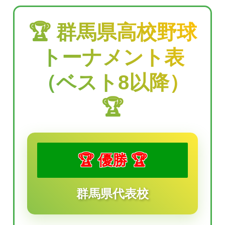
🏆 群馬県高校野球
トーナメント表
（ベスト8以降）
🏆
🏆 優勝 🏆
群馬県代表校