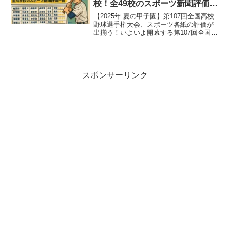
校！全49校のスポーツ新聞評価一
覧
【2025年 夏の甲子園】第107回全国高校
野球選手権大会、スポーツ各紙の評価が
出揃う！いよいよ開幕する第107回全国高
等学校野球選手権大会。全国49の代表校
が夏の頂点を目指し、甲子園球場に集結
します。各スポーツ新聞社による恒例の
出場校評価...
スポンサーリンク