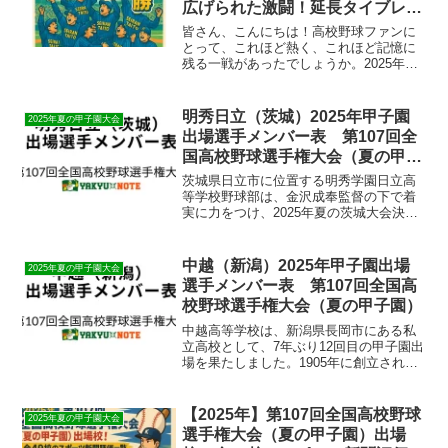
広げられた激闘！延長タイブレー
クを制し、栄冠を掴んだのは青藍
皆さん、こんにちは！高校野球ファンに
泰斗！
とって、これほど熱く、これほど記憶に
残る一戦があったでしょうか。2025年夏
の栃木県大会高校野球決勝戦、エイジェ
ックスタジアムで繰り広げられた青藍泰
斗高校と作新学院高校の一戦は、まさに
明秀日立（茨城）2025年甲子園
2025年夏の甲子園大会
「激闘」という言葉が...
出場選手メンバー表 第107回全
国高校野球選手権大会（夏の甲子
園）
茨城県日立市に位置する明秀学園日立高
等学校野球部は、金沢成奉監督の下で着
実に力をつけ、2025年夏の茨城大会決勝
で延長10回タイブレークの熱戦を制して
甲子園出場を決めた。全国から多数の有
力選手を集める野球留学校として知ら
中越（新潟）2025年甲子園出場
2025年夏の甲子園大会
れ、2022年には春...
選手メンバー表 第107回全国高
校野球選手権大会（夏の甲子園）
中越高等学校は、新潟県長岡市にある私
立高校として、7年ぶり12回目の甲子園出
場を果たしました。1905年に創立された
伝統校で、過去には1994年夏の甲子園で
ベスト16進出を果たし、プロ野球選手も
多数輩出している新潟県の強豪校です。
【2025年】第107回全国高校野球
2025年夏の甲子園大会
本田仁哉監...
選手権大会（夏の甲子園）出場