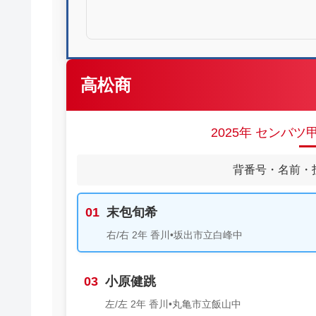
高松商
2025年 センバ
背番号・名前・
01
末包旬希
右/右 2年 香川•坂出市立白峰中
03
小原健跳
左/左 2年 香川•丸亀市立飯山中