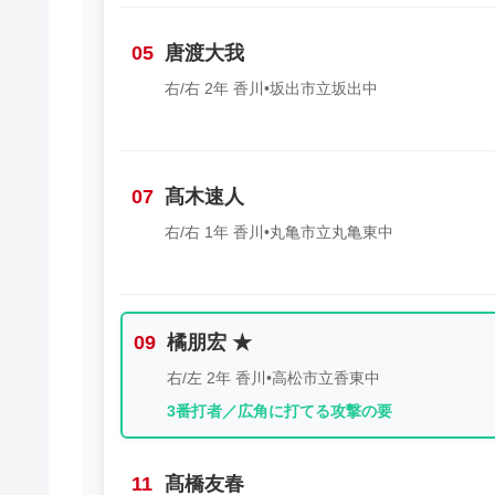
05
唐渡大我
右/右 2年 香川•坂出市立坂出中
07
髙木速人
右/右 1年 香川•丸亀市立丸亀東中
09
橘朋宏 ★
右/左 2年 香川•高松市立香東中
3番打者／広角に打てる攻撃の要
11
髙橋友春