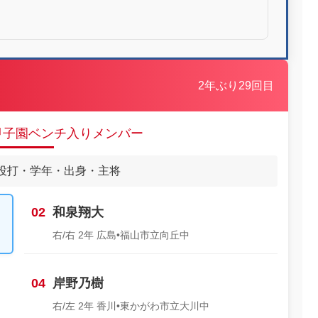
2年ぶり29回目
ツ甲子園ベンチ入りメンバー
投打・学年・出身・主将
02
和泉翔大
右/右 2年 広島•福山市立向丘中
04
岸野乃樹
右/左 2年 香川•東かがわ市立大川中