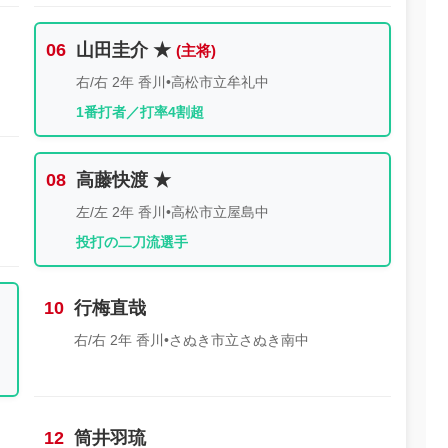
06
山田圭介 ★
右/右 2年 香川•高松市立牟礼中
1番打者／打率4割超
08
高藤快渡 ★
左/左 2年 香川•高松市立屋島中
投打の二刀流選手
10
行梅直哉
右/右 2年 香川•さぬき市立さぬき南中
12
筒井羽琉