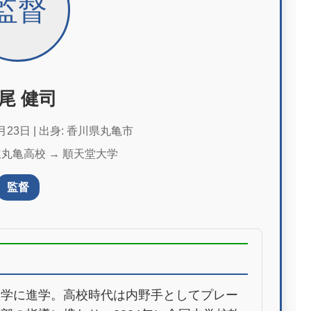
監督
尾 健司
月23日 | 出身: 香川県丸亀市
立丸亀高校 → 順天堂大学
監督
大学に進学。高校時代は内野手としてプレー