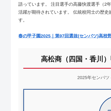
語っています。 ​注目選手の高藤快渡選手（
活躍が期待されています。 ​伝統校同士の歴
す。
春の甲子園2025｜第97回選抜(センバツ)高
高松商（四国・香川）
2025年センバツ