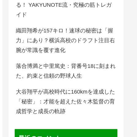
る！ YAKYUNOTE流・究極の筋トレガ
イド
織田翔希が157キロ！速球の秘密は「握
力」にあり？横浜高校のドラフト注目右
腕が常識を覆す進化
落合博満と中里篤史：背番号18に刻まれ
た、約束と信頼の野球人生
大谷翔平が高校時代に160kmを達成した
「秘密」：才能を超えた佐々木監督の育
成哲学と成長の軌跡