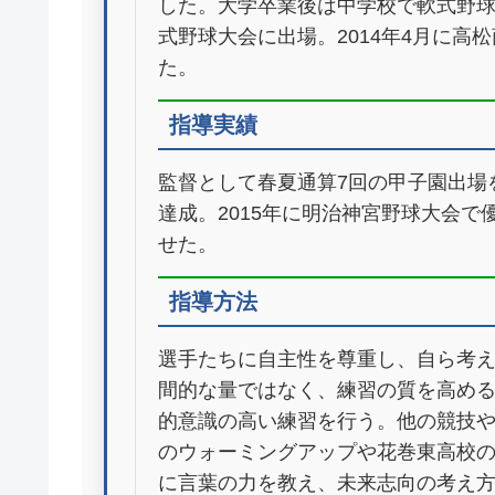
した。大学卒業後は中学校で軟式野球
式野球大会に出場。2014年4月に
た。
指導実績
監督として春夏通算7回の甲子園出場
達成。2015年に明治神宮野球大会
せた。
指導方法
選手たちに自主性を尊重し、自ら考
間的な量ではなく、練習の質を高め
的意識の高い練習を行う。他の競技
のウォーミングアップや花巻東高校
に言葉の力を教え、未来志向の考え