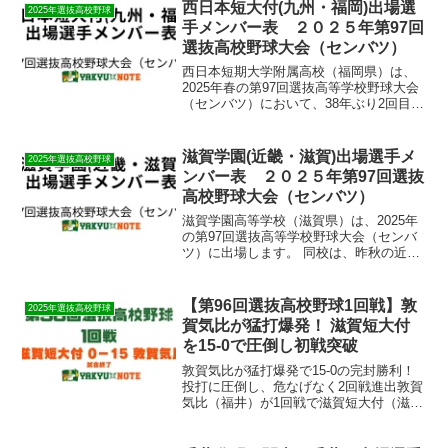
西日本短大付(九州・福岡)出場選
2025年選抜高校野球
手メンバー表 ２０２５年第97回
選抜高校野球大会（センバツ）
​西日本短期大学附属高校（福岡県）は、
2025年春の第97回選抜高等学校野球大会
（センバツ）において、38年ぶり2回目の
出場を果たします。 同校は昨年夏の甲子
園でベスト16入りし、今回のセンバツ出
場に向けてクラウドファンディングを通
滋賀学園(近畿・滋賀)出場選手メ
2025年選抜高校野球
じて応援...
ンバー表 ２０２５年第97回選抜
高校野球大会（センバツ）
​滋賀学園高等学校（滋賀県）は、2025年
の第97回選抜高等学校野球大会（センバ
ツ）に出場します。 ​同校は、昨秋の近畿
大会でベスト4に進出し、その実力が評価
されての選出となりました。​初戦は大会
第5日目（3月22日）の第3試合で、浦和実
【第96回選抜高校野球1回戦】敦
2025年選抜高校野球
業...
賀気比が猛打爆発！ 滋賀短大付
を15-0で圧倒し初戦突破
敦賀気比が猛打爆発で15-0の完封勝利！
投打に圧倒し、危なげなく2回戦進出敦賀
気比（福井）が1回戦で滋賀短大付（滋
賀）を相手に 15-0 の圧勝。打線が爆発
し、序盤からリードを広げると、投手陣