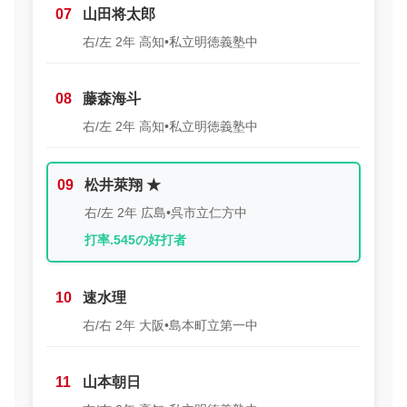
07
山田将太郎
右/左 2年 高知•私立明徳義塾中
08
藤森海斗
右/左 2年 高知•私立明徳義塾中
09
松井萊翔 ★
右/左 2年 広島•呉市立仁方中
打率.545の好打者
10
速水理
右/右 2年 大阪•島本町立第一中
11
山本朝日