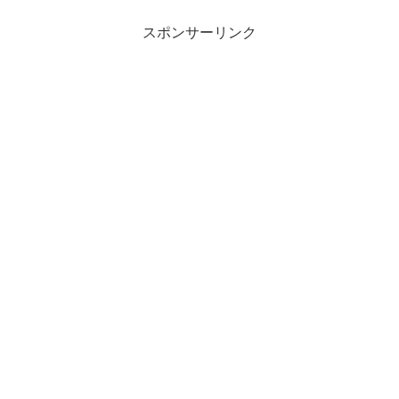
選会では、初戦で青森山田高校（青森）
と対戦す...
スポンサーリンク