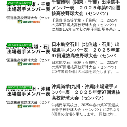
も相手打線を完全に封じ込め、完封勝利
千葉黎明（関東・千葉）出場選手
2025年選抜高校野球
を収めまし...
メンバー表 ２０２５年第97回選
抜高校野球大会（センバツ）
​千葉黎明高等学校（千葉県）は、2025年
の第97回選抜高校野球大会（センバツ）
に創部102年目で初の甲子園出場を果たし
ます。 同校は昨秋の千葉県大会で中央学
院、成田、東海大浦安、東海大市原望
洋、専大松戸、拓大紅陵といった強豪校
日本航空石川（北信越・石川）出
2025年選抜高校野球
を次々と破り...
場選手メンバー表 ２０２５年第
97回選抜高校野球大会（センバ
ツ）
​日本航空石川高校（石川県）は、2025年
の第97回選抜高校野球大会（センバツ）
に2年連続4回目の出場を果たします。 ​昨
秋の石川県大会では3位に終わりました
が、北信越大会で準優勝し、センバツ出
場を決めました。 ​初戦は大会6日目（3月
沖縄尚学(九州・沖縄)出場選手メ
2025年選抜高校野球
23...
ンバー表 ２０２５年第97回選抜
高校野球大会（センバツ）
​沖縄尚学高校は、2025年春の第97回選抜
高等学校野球大会（センバツ）に2年ぶり
8回目の出場を果たします。 同校は昨年
秋の九州大会で優勝し、その実力を示し
ました。 3月7日に行われた組み合わせ抽