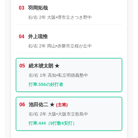
03
羽岡拓哉
右/右 2年 大阪•堺市立さつき野中
04
井上琉惟
右/右 2年 岡山•赤磐市立桜が丘中
05
続木琥太朗 ★
右/右 1年 高知•私立明徳義塾中
打率.556の好打者
06
池田佑二 ★
右/右 2年 大阪•大阪市立歌島中
打率.444（9打数4安打）