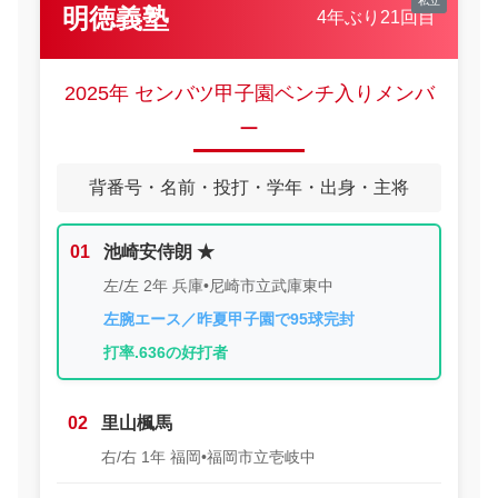
明徳義塾
4年ぶり21回目
2025年 センバツ甲子園ベンチ入りメンバ
ー
背番号・名前・投打・学年・出身・主将
01
池崎安侍朗 ★
左/左 2年 兵庫•尼崎市立武庫東中
左腕エース／昨夏甲子園で95球完封
打率.636の好打者
02
里山楓馬
右/右 1年 福岡•福岡市立壱岐中