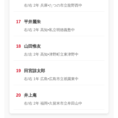
右/右 2年 兵庫•たつの市立龍野西中
17
平井麗朱
右/右 2年 高知•私立明徳義塾中
18
山田惟友
左/左 2年 高知•津野町立東津野中
19
田宮諒太郎
右/右 1年 広島•広島市立祇園東中
20
井上庵
右/右 2年 福岡•久留米市立牟田山中