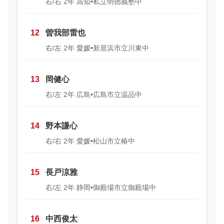
右/右 2年 高知•私立明徳義塾中
12
曽我部雷也
右/左 2年 愛媛•新居浜市立川東中
13
岡健心
右/左 2年 広島•広島市立温品中
14
野本謙心
右/右 2年 愛媛•松山市立椿中
15
長戸涼雅
右/左 2年 静岡•御殿場市立御殿場中
16
中西俊太