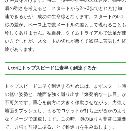
が勝負を分けます。特に、投手や捕手の送球速度、捕手の
肩の強さを考えると、スタートから2〜3歩でどれだけ加
速できるかが、成功の生命線となります。スタートの0.1
秒の差が、ベース上で数メートルの差として現れることも
珍しくありません。私自身、タイムトライアルでは足が速
い方でしたが、スタートの切れが悪くて盗塁に苦労した経
験があります。
いかにトップスピードに素早く到達するか
トップスピードに早く到達するためには、まずスタート時
の低い姿勢と、地面を強く蹴り出す「爆発的な一歩目」が
不可欠です。重心を前方に大きく移動させながら、力強く
地面をプッシュし、まるでロケットが打ち上がるかのよう
なイメージで加速します。この時、腕の振りも非常に重要
で、力強く前後に振ることで推進力を生み出します。