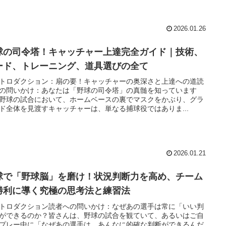
2026.01.26
球の司令塔！キャッチャー上達完全ガイド｜技術、
ード、トレーニング、道具選びの全て
トロダクション：扇の要！キャッチャーの奥深さと上達への道読
の問いかけ：あなたは「野球の司令塔」の真髄を知っています
野球の試合において、ホームベースの裏でマスクをかぶり、グラ
ド全体を見渡すキャッチャーは、単なる捕球役ではありま...
2026.01.21
球で「野球脳」を磨け！状況判断力を高め、チーム
勝利に導く究極の思考法と練習法
トロダクション読者への問いかけ：なぜあの選手は常に「いい判
ができるのか？皆さんは、野球の試合を観ていて、あるいはご自
プレー中に「なぜあの選手は、あんなに的確な判断ができるんだ