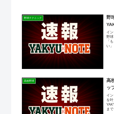
野
野球テクニック
Y
イン
野球
「も
い」
高
高校野球
ッ
イン
を叶
YA
まで