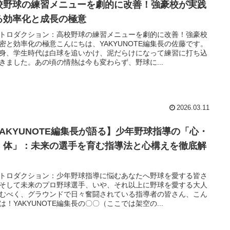
校野球の練習メニューを劇的に改善！強豪校が実践
る効率化と成長の極意
トロダクション：高校野球の練習メニューを劇的に改善！強豪校
密と効率化の極意こんにちは、YAKYUNOTE編集長の佐藤です。
身、学生時代は白球を追いかけ、泥だらけになって練習に打ち込
きました。あの頃の情熱は今も変わらず、野球に...
2026.03.11
YAKYUNOTE編集長が語る】少年野球指導の「心・
・体」：未来の選手を育む指導法と心構えを徹底解
トロダクション：少年野球指導に悩むあなたへ野球を愛する皆さ
そして未来のプロ野球選手、いや、それ以上に野球を愛する大人
むべく、グラウンドで日々奮闘されている指導者の皆さん、こん
は！YAKYUNOTE編集長の〇〇（ここでは架空の...