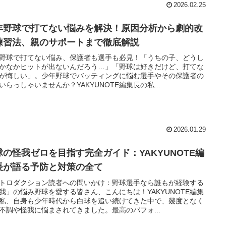
2026.02.25
年野球で打てない悩みを解決！原因分析から劇的改
練習法、親のサポートまで徹底解説
野球で打てない悩み、保護者も選手も必見！「うちの子、どうし
かなかヒットが出ないんだろう…」「野球は好きだけど、打てな
が悔しい」。少年野球でバッティングに悩む選手やその保護者の
いらっしゃいませんか？YAKYUNOTE編集長の私...
2026.01.29
球の怪我ゼロを目指す完全ガイド：YAKYUNOTE編
長が語る予防と対策の全て
トロダクション読者への問いかけ：野球選手なら誰もが経験する
我」の悩み野球を愛する皆さん、こんにちは！YAKYUNOTE編集
私、自身も少年時代から白球を追い続けてきた中で、幾度となく
不調や怪我に悩まされてきました。最高のパフォ...