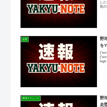
した
長の
野
走塁
を
{"e
{"er
high 
野
野球テクニック
走