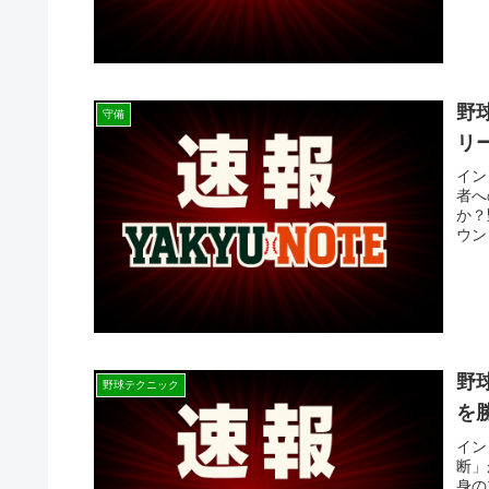
野
守備
リ
イン
者へ
か？
ウン
野
野球テクニック
を
イン
断」
身の