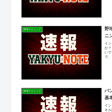
野
野球テクニック
ニ
イン
か？
いで
で、
バ
野球テクニック
基
イン
キル