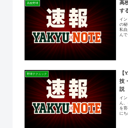
高
高校野球
す
イン
の秘
私自
んで
【
野球テクニック
技
説
イン
ん、
を育
にち