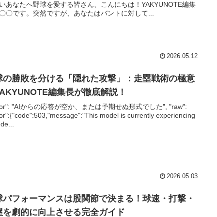
いあなたへ野球を愛する皆さん、こんにちは！YAKYUNOTE編集
〇〇です。突然ですが、あなたはバントに対して...
2026.05.12
球の勝敗を分ける「隠れた攻撃」：走塁戦術の極意
YAKYUNOTE編集長が徹底解説！
rror": "AIからの応答が空か、または予期せぬ形式でした", "raw":
ror":{"code":503,"message":"This model is currently experiencing
de...
2026.05.03
球パフォーマンスは股関節で決まる！球速・打撃・
塁を劇的に向上させる完全ガイド