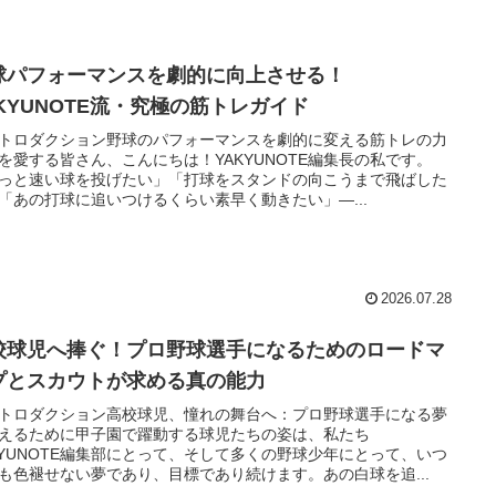
球パフォーマンスを劇的に向上させる！
AKYUNOTE流・究極の筋トレガイド
トロダクション野球のパフォーマンスを劇的に変える筋トレの力
を愛する皆さん、こんにちは！YAKYUNOTE編集長の私です。
っと速い球を投げたい」「打球をスタンドの向こうまで飛ばした
「あの打球に追いつけるくらい素早く動きたい」―...
2026.07.28
校球児へ捧ぐ！プロ野球選手になるためのロードマ
プとスカウトが求める真の能力
トロダクション高校球児、憧れの舞台へ：プロ野球選手になる夢
えるために甲子園で躍動する球児たちの姿は、私たち
KYUNOTE編集部にとって、そして多くの野球少年にとって、いつ
も色褪せない夢であり、目標であり続けます。あの白球を追...