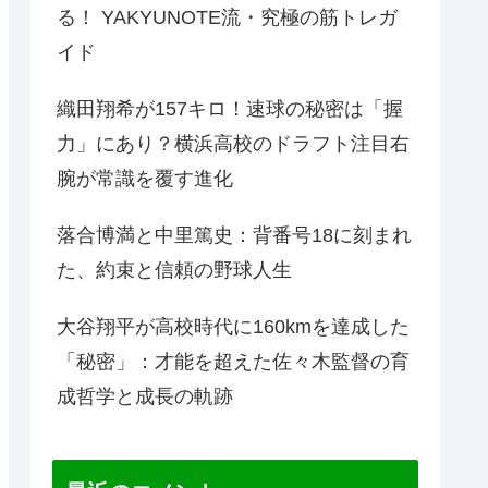
る！ YAKYUNOTE流・究極の筋トレガ
イド
織田翔希が157キロ！速球の秘密は「握
力」にあり？横浜高校のドラフト注目右
腕が常識を覆す進化
落合博満と中里篤史：背番号18に刻まれ
た、約束と信頼の野球人生
大谷翔平が高校時代に160kmを達成した
「秘密」：才能を超えた佐々木監督の育
成哲学と成長の軌跡