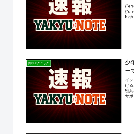
{"e
{"er
high 
少
野球テクニック
ー
イン
ける
密兵
サポ