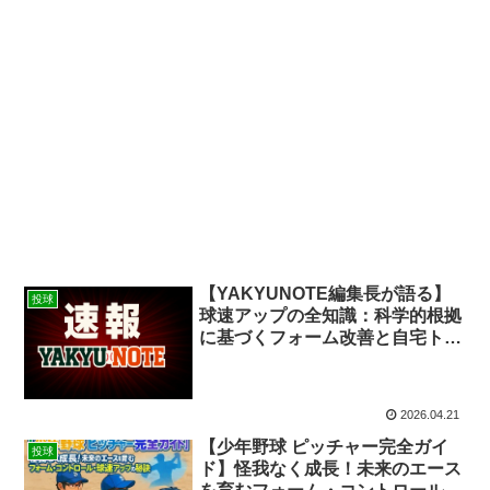
【YAKYUNOTE編集長が語る】
投球
球速アップの全知識：科学的根拠
に基づくフォーム改善と自宅トレ
ーニングの秘訣
2026.04.21
【少年野球 ピッチャー完全ガイ
投球
ド】怪我なく成長！未来のエース