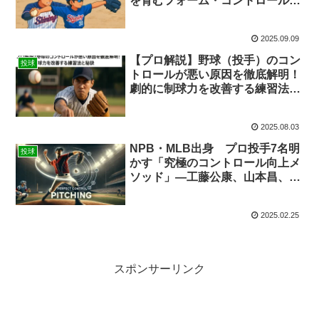
を育むフォーム・コントロール・
球速アップの秘訣
2025.09.09
【プロ解説】野球（投手）のコン
投球
トロールが悪い原因を徹底解明！
劇的に制球力を改善する練習法と
秘訣
2025.08.03
NPB・MLB出身 プロ投手7名明
投球
かす「究極のコントロール向上メ
ソッド」―工藤公康、山本昌、今
中慎二、攝津正、岩隈久志、上原
浩治、吉見一起
2025.02.25
スポンサーリンク