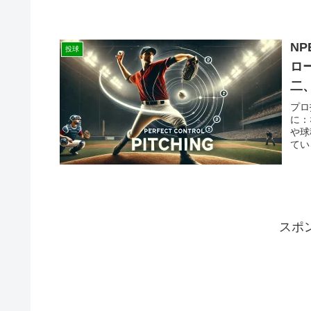
N
投球
ロ
二
プロ
に：
や球
てい
スポ