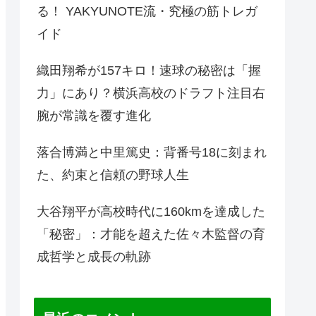
る！ YAKYUNOTE流・究極の筋トレガ
イド
織田翔希が157キロ！速球の秘密は「握
力」にあり？横浜高校のドラフト注目右
腕が常識を覆す進化
落合博満と中里篤史：背番号18に刻まれ
た、約束と信頼の野球人生
大谷翔平が高校時代に160kmを達成した
「秘密」：才能を超えた佐々木監督の育
成哲学と成長の軌跡