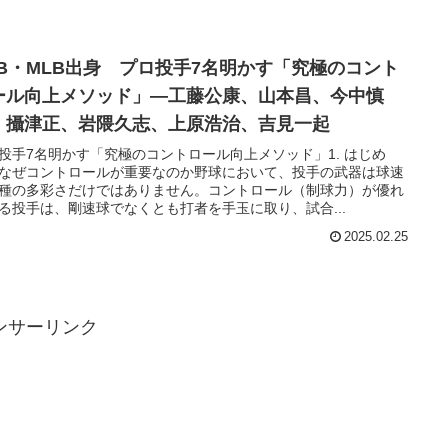
PB・MLB出身 プロ投手7名明かす「究極のコント
ール向上メソッド」―工藤公康、山本昌、今中慎
、攝津正、岩隈久志、上原浩治、吉見一起
投手7名明かす「究極のコントロール向上メソッド」1. はじめ
なぜコントロールが重要なのか野球において、投手の武器は球速
種の多彩さだけではありません。コントロール（制球力）が優れ
る投手は、剛速球でなくとも打者を手玉に取り、試合...
2025.02.25
ンサーリンク