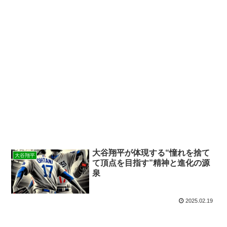
大谷翔平が体現する“憧れを捨て
大谷翔平
て頂点を目指す”精神と進化の源
泉
2025.02.19