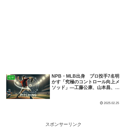
NPB・MLB出身 プロ投手7名明
投球
かす「究極のコントロール向上メ
ソッド」―工藤公康、山本昌、今
中慎二、攝津正、岩隈久志、上原
浩治、吉見一起
2025.02.25
スポンサーリンク