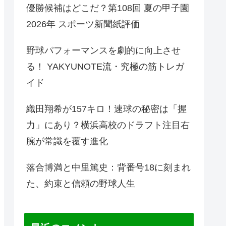
優勝候補はどこだ？第108回 夏の甲子園
2026年 スポーツ新聞紙評価
野球パフォーマンスを劇的に向上させ
る！ YAKYUNOTE流・究極の筋トレガ
イド
織田翔希が157キロ！速球の秘密は「握
力」にあり？横浜高校のドラフト注目右
腕が常識を覆す進化
落合博満と中里篤史：背番号18に刻まれ
た、約束と信頼の野球人生