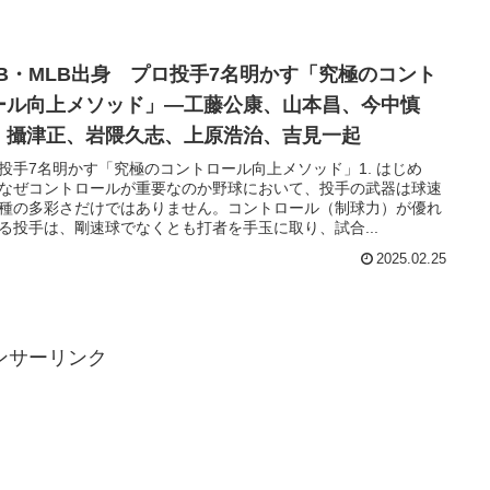
PB・MLB出身 プロ投手7名明かす「究極のコント
ール向上メソッド」―工藤公康、山本昌、今中慎
、攝津正、岩隈久志、上原浩治、吉見一起
投手7名明かす「究極のコントロール向上メソッド」1. はじめ
なぜコントロールが重要なのか野球において、投手の武器は球速
種の多彩さだけではありません。コントロール（制球力）が優れ
る投手は、剛速球でなくとも打者を手玉に取り、試合...
2025.02.25
ンサーリンク