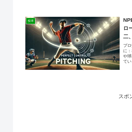
N
投球
ロ
二
プロ
に：
や球
てい
スポ