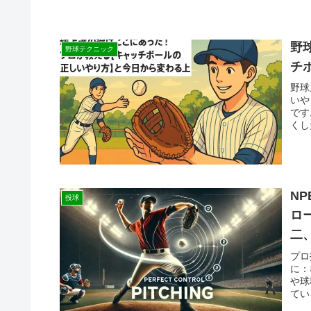
野
野球テクニック
チ
野球
いや
です
くし
N
投球
ロ
二
プロ
に：
や球
てい