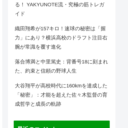
る！ YAKYUNOTE流・究極の筋トレガ
イド
織田翔希が157キロ！速球の秘密は「握
力」にあり？横浜高校のドラフト注目右
腕が常識を覆す進化
落合博満と中里篤史：背番号18に刻まれ
た、約束と信頼の野球人生
大谷翔平が高校時代に160kmを達成した
「秘密」：才能を超えた佐々木監督の育
成哲学と成長の軌跡