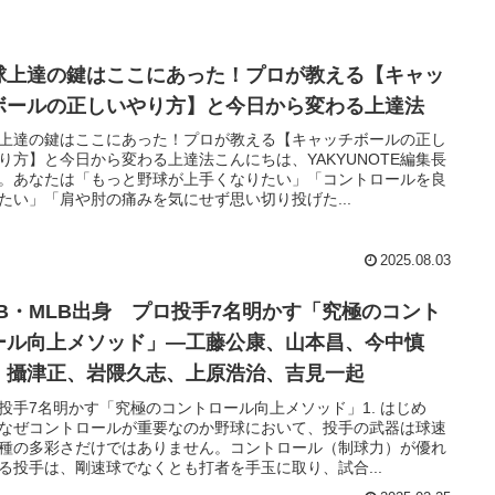
球上達の鍵はここにあった！プロが教える【キャッ
ボールの正しいやり方】と今日から変わる上達法
上達の鍵はここにあった！プロが教える【キャッチボールの正し
り方】と今日から変わる上達法こんにちは、YAKYUNOTE編集長
。あなたは「もっと野球が上手くなりたい」「コントロールを良
たい」「肩や肘の痛みを気にせず思い切り投げた...
2025.08.03
PB・MLB出身 プロ投手7名明かす「究極のコント
ール向上メソッド」―工藤公康、山本昌、今中慎
、攝津正、岩隈久志、上原浩治、吉見一起
投手7名明かす「究極のコントロール向上メソッド」1. はじめ
なぜコントロールが重要なのか野球において、投手の武器は球速
種の多彩さだけではありません。コントロール（制球力）が優れ
る投手は、剛速球でなくとも打者を手玉に取り、試合...