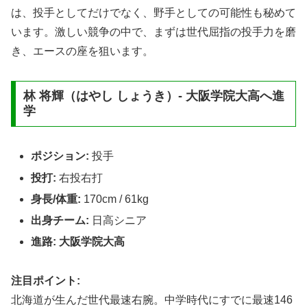
は、投手としてだけでなく、野手としての可能性も秘めて
います。激しい競争の中で、まずは世代屈指の投手力を磨
き、エースの座を狙います。
林 将輝（はやし しょうき）- 大阪学院大高へ進
学
ポジション:
投手
投打:
右投右打
身長/体重:
170cm / 61kg
出身チーム:
日高シニア
進路:
大阪学院大高
注目ポイント:
北海道が生んだ世代最速右腕。中学時代にすでに最速146