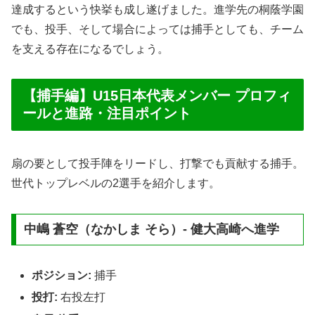
達成するという快挙も成し遂げました。進学先の桐蔭学園
でも、投手、そして場合によっては捕手としても、チーム
を支える存在になるでしょう。
【捕手編】U15日本代表メンバー プロフィ
ールと進路・注目ポイント
扇の要として投手陣をリードし、打撃でも貢献する捕手。
世代トップレベルの2選手を紹介します。
中嶋 蒼空（なかしま そら）- 健大高崎へ進学
ポジション:
捕手
投打:
右投左打