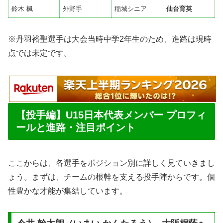
鈴木 楓
外野手
稲城シニア
仙台育英
※丹羽裕聖選手は大会当時中学2年生のため、進路は現時
点では未定です。
【投手編】U15日本代表メンバー プロフィ
ールと進路・注目ポイント
ここからは、各選手をポジション別に詳しく見ていきまし
ょう。まずは、チームの根幹を支える投手陣からです。個
性豊かな才能が集結しています。