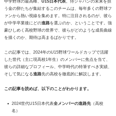
中学野球の最高峰、
U15日本代表
。侍ジャパンの未来を担
う金の卵たちが集結するこのチームは、毎年多くの野球フ
ァンから熱い視線を集めます。特に注目されるのが、彼ら
が中学卒業後にどの
進路
を選ぶのか、ということです。強
豪ひしめく高校野球の世界で、彼らがどのような成長曲線
を描くのか、期待は高まるばかりです。
この記事では、2024年のU15野球ワールドカップで活躍
した世代（主に現高校1年生）のメンバーに焦点を当て、
彼らの詳細なプロフィール、中学時代の特筆すべき実績、
そして気になる
進路
先の高校を徹底的に解説します。
この記事を読めば、以下のことがわかります。
2024世代U15日本代表
全メンバーの進路先
（高校
名）