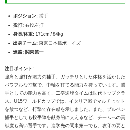
ポジション:
捕手
投打:
右投左打
身長/体重:
171cm / 84kg
出身チーム:
東京日本橋ボーイズ
進路:
関東第一
注目ポイント:
強肩と強打が魅力の捕手。ガッチリとした体格を活かした
パワフルな打撃で、中軸を打てる能力を持っています。捕
手としての能力も高く、二塁送球タイムは世代トップクラ
ス。U15ワールドカップでは、イタリア戦でマルチヒット
を放つなど、打撃で存在感を示しました。また、ブルペン
捕手としても投手陣を献身的に支えるなど、チームへの貢
献度も高い選手です。進学先の関東第一でも、攻守の要と