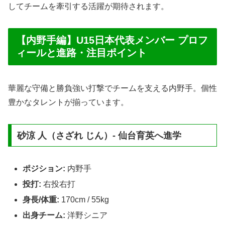
してチームを牽引する活躍が期待されます。
【内野手編】U15日本代表メンバー プロフ
ィールと進路・注目ポイント
華麗な守備と勝負強い打撃でチームを支える内野手。個性
豊かなタレントが揃っています。
砂涼 人（さざれ じん）- 仙台育英へ進学
ポジション:
内野手
投打:
右投右打
身長/体重:
170cm / 55kg
出身チーム:
洋野シニア