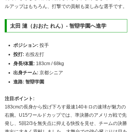
ルアップはもちろん、打撃での貢献も楽しみな選手です。
太田 漣（おおた れん）- 智辯学園へ進学
ポジション:
投手
投打:
右投左打
身長/体重:
183cm / 68kg
出身チーム:
京都シニア
進路:
智辯学園
注目ポイント:
183cmの長身から投げ下ろす最速140キロの速球が魅力の
右腕。U15ワールドカップでは、準決勝のアメリカ戦で先
発し、5回2/3を無失点に抑える快投を見せ、チームの決勝
進出に大きく貢献しました。大舞台での強心臓ぶりは目を