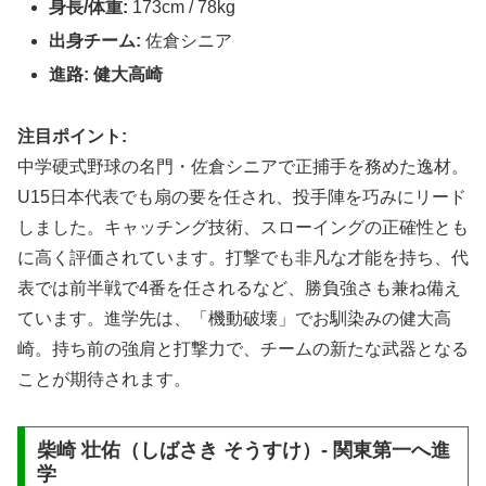
身長/体重:
173cm / 78kg
出身チーム:
佐倉シニア
進路:
健大高崎
注目ポイント:
中学硬式野球の名門・佐倉シニアで正捕手を務めた逸材。
U15日本代表でも扇の要を任され、投手陣を巧みにリード
しました。キャッチング技術、スローイングの正確性とも
に高く評価されています。打撃でも非凡な才能を持ち、代
表では前半戦で4番を任されるなど、勝負強さも兼ね備え
ています。進学先は、「機動破壊」でお馴染みの健大高
崎。持ち前の強肩と打撃力で、チームの新たな武器となる
ことが期待されます。
柴崎 壮佑（しばさき そうすけ）- 関東第一へ進
学