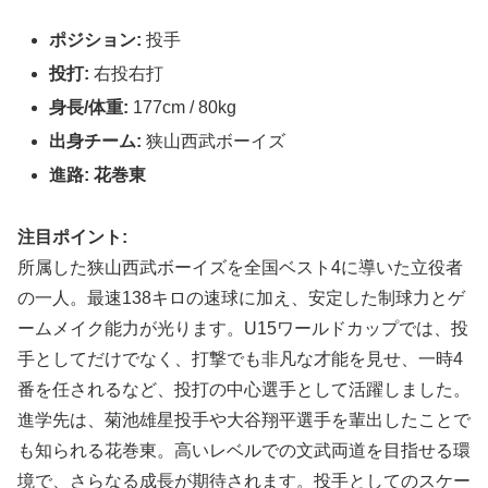
ポジション:
投手
投打:
右投右打
身長/体重:
177cm / 80kg
出身チーム:
狭山西武ボーイズ
進路:
花巻東
注目ポイント:
所属した狭山西武ボーイズを全国ベスト4に導いた立役者
の一人。最速138キロの速球に加え、安定した制球力とゲ
ームメイク能力が光ります。U15ワールドカップでは、投
手としてだけでなく、打撃でも非凡な才能を見せ、一時4
番を任されるなど、投打の中心選手として活躍しました。
進学先は、菊池雄星投手や大谷翔平選手を輩出したことで
も知られる花巻東。高いレベルでの文武両道を目指せる環
境で、さらなる成長が期待されます。投手としてのスケー