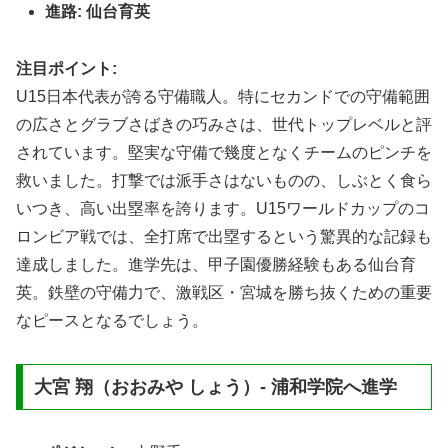
進路:
仙台育英
注目ポイント:
U15日本代表が誇る守備職人。特にセカンドでの守備範囲
の広さとグラブさばきの巧みさは、世代トップレベルと評
されています。堅実な守備で幾度となくチームのピンチを
救いました。打撃では派手さはないものの、しぶとく食ら
いつき、高い出塁率を誇ります。U15ワールドカップのコ
ロンビア戦では、全打席で出塁するという驚異的な記録も
達成しました。進学先は、甲子園優勝経験もある仙台育
英。鉄壁の守備力で、激戦区・宮城を勝ち抜くための重要
なピースとなるでしょう。
大宮 翔（おおみや しょう）- 浦和学院へ進学