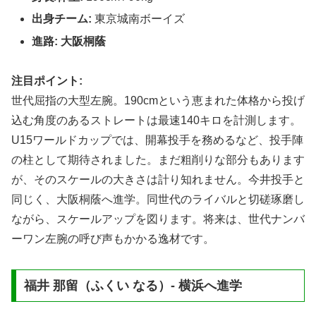
出身チーム:
東京城南ボーイズ
進路:
大阪桐蔭
注目ポイント:
世代屈指の大型左腕。190cmという恵まれた体格から投げ
込む角度のあるストレートは最速140キロを計測します。
U15ワールドカップでは、開幕投手を務めるなど、投手陣
の柱として期待されました。まだ粗削りな部分もあります
が、そのスケールの大きさは計り知れません。今井投手と
同じく、大阪桐蔭へ進学。同世代のライバルと切磋琢磨し
ながら、スケールアップを図ります。将来は、世代ナンバ
ーワン左腕の呼び声もかかる逸材です。
福井 那留（ふくい なる）- 横浜へ進学