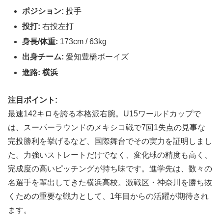
ポジション:
投手
投打:
右投左打
身長/体重:
173cm / 63kg
出身チーム:
愛知豊橋ボーイズ
進路:
横浜
注目ポイント:
最速142キロを誇る本格派右腕。U15ワールドカップで
は、スーパーラウンドのメキシコ戦で7回1失点の見事な
完投勝利を挙げるなど、国際舞台でその実力を証明しまし
た。力強いストレートだけでなく、変化球の精度も高く、
完成度の高いピッチングが持ち味です。進学先は、数々の
名選手を輩出してきた横浜高校。激戦区・神奈川を勝ち抜
くための重要な戦力として、1年目からの活躍が期待され
ます。