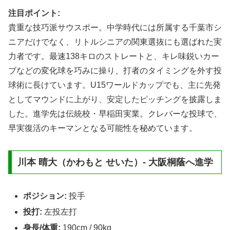
注目ポイント:
貴重な技巧派サウスポー。中学時代には所属する千葉市シ
ニアだけでなく、リトルシニアの関東選抜にも選ばれた実
力者です。最速138キロのストレートと、キレ味鋭いカー
ブなどの変化球を巧みに操り、打者のタイミングを外す投
球術に長けています。U15ワールドカップでも、主に先発
としてマウンドに上がり、安定したピッチングを披露しま
した。進学先は伝統校・早稲田実業。クレバーな投球で、
早実復活のキーマンとなる可能性を秘めています。
川本 晴大（かわもと せいた）- 大阪桐蔭へ進学
ポジション:
投手
投打:
左投左打
身長/体重:
190cm / 90kg