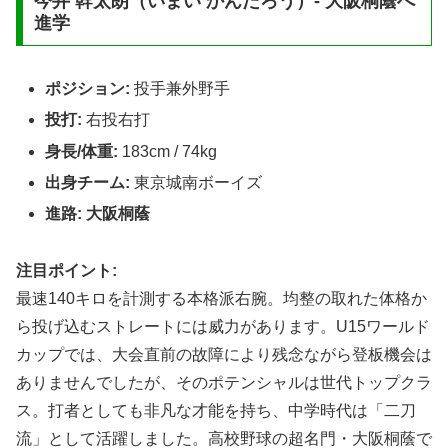
今井 幹太朗（いまい かんたろう）- 大阪桐蔭へ
進学
ポジション:
投手兼外野手
投打:
右投右打
身長/体重:
183cm / 74kg
出身チーム:
東京城南ボーイズ
進路:
大阪桐蔭
注目ポイント:
最速140キロを計測する本格派右腕。均整の取れた体格か
ら投げ込むストレートには威力があります。U15ワールド
カップでは、大会直前の故障により残念ながら登板機会は
ありませんでしたが、そのポテンシャルは世代トップクラ
ス。打者としても非凡な才能を持ち、中学時代は「二刀
流」として活躍しました。高校野球の超名門・大阪桐蔭で