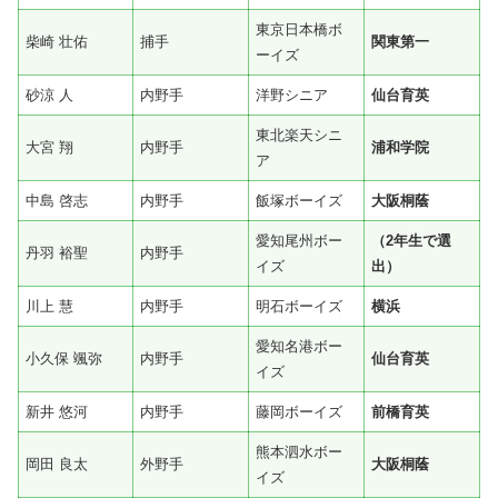
東京日本橋ボ
柴崎 壮佑
捕手
関東第一
ーイズ
砂涼 人
内野手
洋野シニア
仙台育英
東北楽天シニ
大宮 翔
内野手
浦和学院
ア
中島 啓志
内野手
飯塚ボーイズ
大阪桐蔭
愛知尾州ボー
（2年生で選
丹羽 裕聖
内野手
イズ
出）
川上 慧
内野手
明石ボーイズ
横浜
愛知名港ボー
小久保 颯弥
内野手
仙台育英
イズ
新井 悠河
内野手
藤岡ボーイズ
前橋育英
熊本泗水ボー
岡田 良太
外野手
大阪桐蔭
イズ