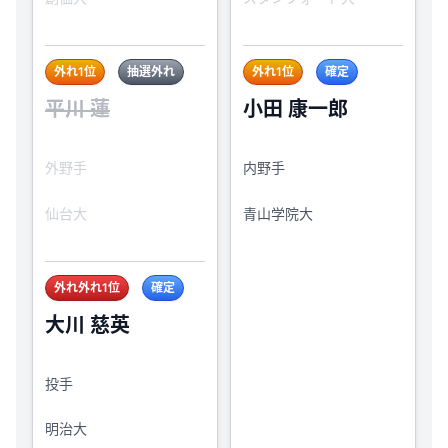
外れ1位
抽選外れ
外れ1位
確定
平川 蓮
小田 康一郎
外野手
内野手
仙台大
青山学院大
外れ外れ1位
確定
大川 慈英
投手
明治大