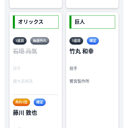
オリックス
巨人
1巡目
抽選外れ
1巡目
確定
石垣 元気
竹丸 和幸
投手
投手
健大高崎高
鷺宮製作所
外れ1位
確定
藤川 敦也