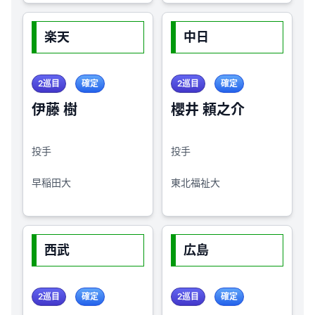
楽天
中日
2巡目
確定
2巡目
確定
伊藤 樹
櫻井 頼之介
投手
投手
早稲田大
東北福祉大
西武
広島
2巡目
確定
2巡目
確定