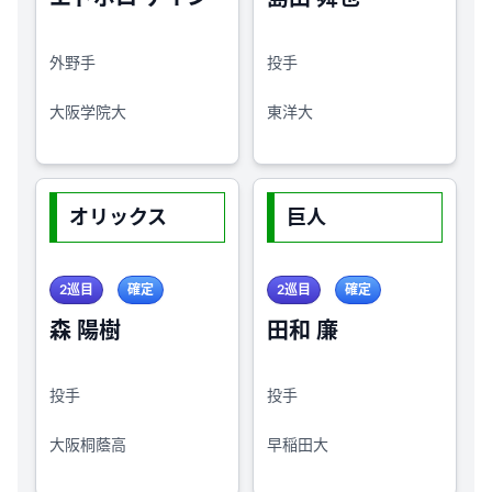
外野手
投手
大阪学院大
東洋大
オリックス
巨人
2巡目
確定
2巡目
確定
森 陽樹
田和 廉
投手
投手
大阪桐蔭高
早稲田大