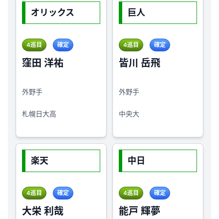
オリックス
巨人
4巡目
確定
4巡目
確定
窪田 洋祐
皆川 岳飛
外野手
外野手
札幌日大高
中央大
楽天
中日
4巡目
確定
4巡目
確定
大栄 利哉
能戸 輝夢