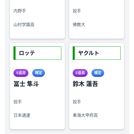
内野手
投手
山村学園高
佛教大
ロッテ
ヤクルト
5巡目
確定
5巡目
確定
冨士 隼斗
鈴木 蓮吾
投手
投手
日本通運
東海大甲府高