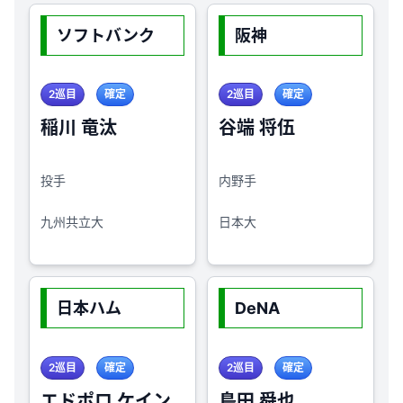
ソフトバンク
阪神
2巡目
確定
2巡目
確定
稲川 竜汰
谷端 将伍
投手
内野手
九州共立大
日本大
日本ハム
DeNA
2巡目
確定
2巡目
確定
エドポロ ケイン
島田 舜也