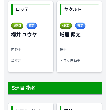
ロッテ
ヤクルト
4巡目
確定
4巡目
確定
櫻井 ユウヤ
増居 翔太
内野手
投手
昌平高
トヨタ自動車
5巡目 指名