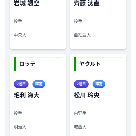
岩城 颯空
齊藤 汰直
投手
投手
中央大
亜細亜大
ロッテ
ヤクルト
2巡目
確定
2巡目
確定
毛利 海大
松川 玲央
投手
内野手
明治大
城西大