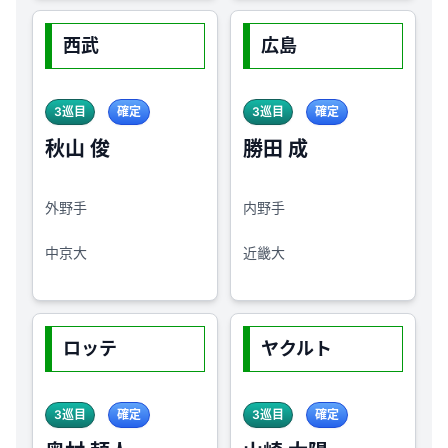
西武
広島
3巡目
確定
3巡目
確定
秋山 俊
勝田 成
外野手
内野手
中京大
近畿大
ロッテ
ヤクルト
3巡目
確定
3巡目
確定