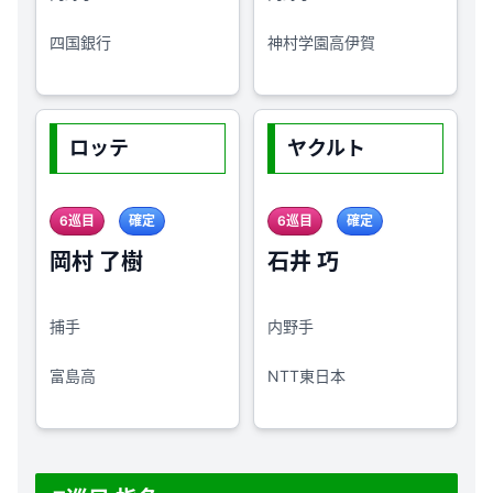
四国銀行
神村学園高伊賀
ロッテ
ヤクルト
6巡目
確定
6巡目
確定
岡村 了樹
石井 巧
捕手
内野手
富島高
NTT東日本