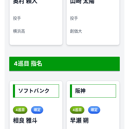
奥村 頼人
山崎 太陽
投手
投手
横浜高
創価大
4巡目 指名
ソフトバンク
阪神
4巡目
確定
4巡目
確定
相良 雅斗
早瀬 朔