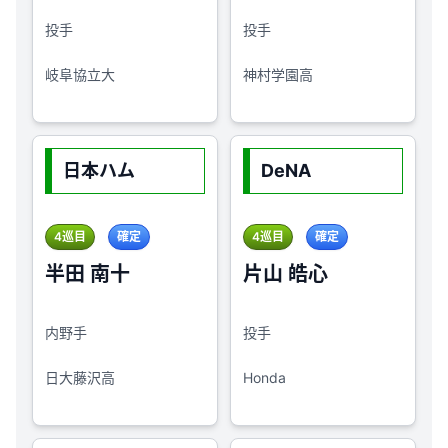
投手
投手
岐阜協立大
神村学園高
日本ハム
DeNA
4巡目
確定
4巡目
確定
半田 南十
片山 皓心
内野手
投手
日大藤沢高
Honda