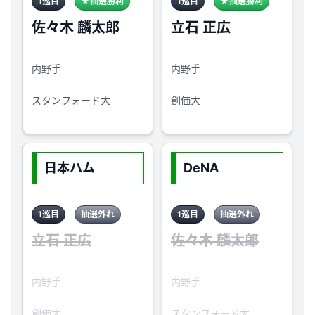
1巡目
★抽選勝利
1巡目
★抽選勝利
佐々木 麟太郎
立石 正広
内野手
内野手
スタンフォード大
創価大
日本ハム
DeNA
1巡目
抽選外れ
1巡目
抽選外れ
立石 正広
佐々木 麟太郎
内野手
内野手
創価大
スタンフォード大