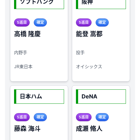
ソフトバンク
阪神
5巡目
確定
5巡目
確定
高橋 隆慶
能登 嵩都
内野手
投手
JR東日本
オイシックス
日本ハム
DeNA
5巡目
確定
5巡目
確定
藤森 海斗
成瀬 脩人