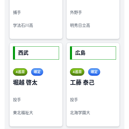
捕手
外野手
学法石川高
明秀日立高
西武
広島
4巡目
確定
4巡目
確定
堀越 啓太
工藤 泰己
投手
投手
東北福祉大
北海学園大