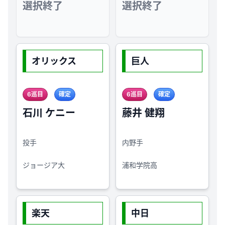
選択終了
選択終了
オリックス
巨人
6巡目
確定
6巡目
確定
石川 ケニー
藤井 健翔
投手
内野手
ジョージア大
浦和学院高
楽天
中日