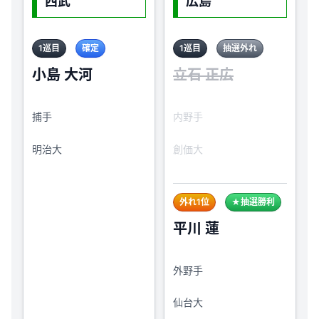
西武
広島
1巡目
確定
1巡目
抽選外れ
小島 大河
立石 正広
捕手
内野手
明治大
創価大
外れ1位
★抽選勝利
平川 蓮
外野手
仙台大