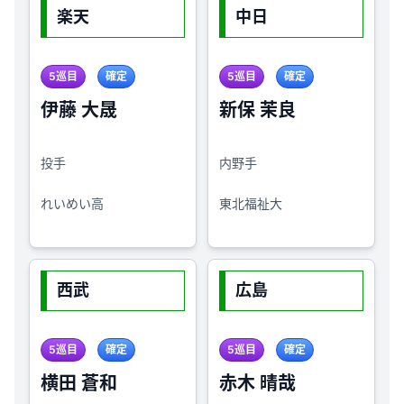
楽天
中日
5巡目
確定
5巡目
確定
伊藤 大晟
新保 茉良
投手
内野手
れいめい高
東北福祉大
西武
広島
5巡目
確定
5巡目
確定
横田 蒼和
赤木 晴哉