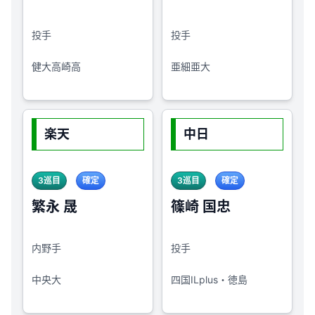
投手
投手
健大高崎高
亜細亜大
楽天
中日
3巡目
確定
3巡目
確定
繁永 晟
篠崎 国忠
内野手
投手
中央大
四国ILplus・徳島