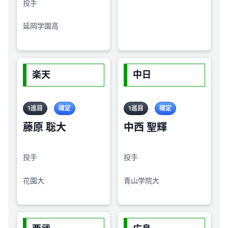
投手
延岡学園高
楽天
中日
1巡目
確定
1巡目
確定
藤原 聡大
中西 聖輝
投手
投手
花園大
青山学院大