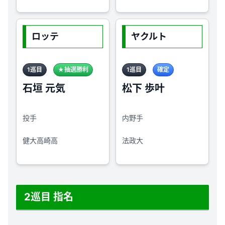
ロッテ
ヤクルト
1巡目
★抽選勝利
1巡目
確定
石垣 元気
松下 歩叶
投手
内野手
健大高崎高
法政大
2巡目 指名