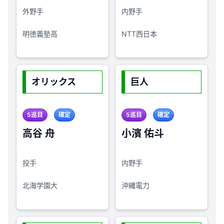
外野手
内野手
明徳義塾高
NTT西日本
オリックス
巨人
5巡目
確定
5巡目
確定
高谷 舟
小濱 佑斗
投手
内野手
北海学園大
沖縄電力