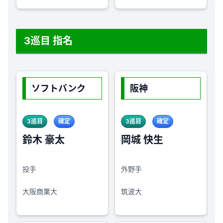
3巡目 指名
ソフトバンク
阪神
3巡目
確定
3巡目
確定
鈴木 豪太
岡城 快生
投手
外野手
大阪商業大
筑波大