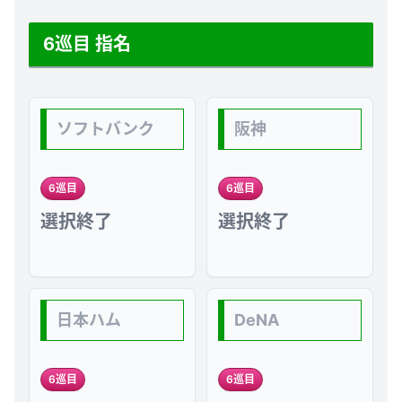
6巡目 指名
ソフトバンク
阪神
6巡目
6巡目
選択終了
選択終了
日本ハム
DeNA
6巡目
6巡目