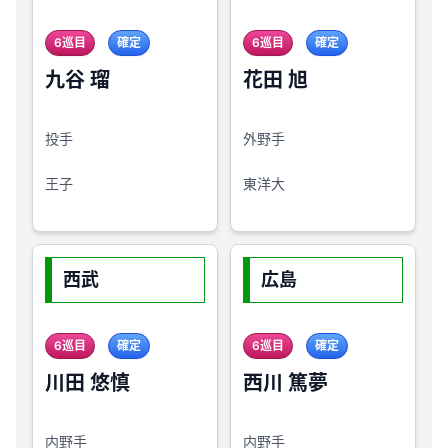
6巡目
確定
6巡目
確定
九谷 瑠
花田 旭
投手
外野手
王子
東洋大
西武
広島
6巡目
確定
6巡目
確定
川田 悠慎
西川 篤夢
内野手
内野手