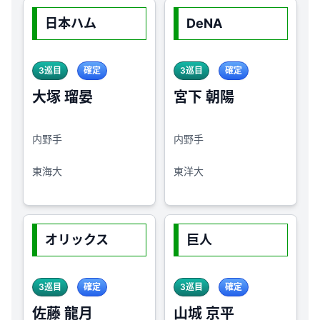
日本ハム
DeNA
3巡目
確定
3巡目
確定
大塚 瑠晏
宮下 朝陽
内野手
内野手
東海大
東洋大
オリックス
巨人
3巡目
確定
3巡目
確定
佐藤 龍月
山城 京平