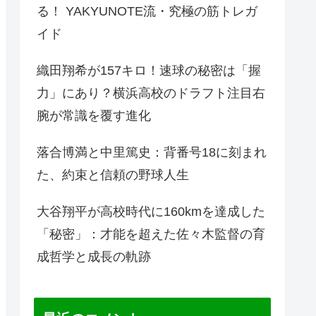
る！ YAKYUNOTE流・究極の筋トレガ
イド
織田翔希が157キロ！速球の秘密は「握
力」にあり？横浜高校のドラフト注目右
腕が常識を覆す進化
落合博満と中里篤史：背番号18に刻まれ
た、約束と信頼の野球人生
大谷翔平が高校時代に160kmを達成した
「秘密」：才能を超えた佐々木監督の育
成哲学と成長の軌跡