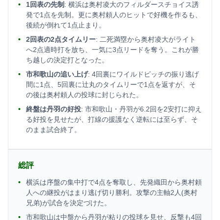
1回表の先制
: 横浜は奥村凌大のフィルダースチョイス誘
発で1点を先制。更に奥村頼人のヒットで好機を作るも、
後続が倒れて1点止まり。
2回表の2点タイムリー
: 二死満塁から奥村凌大がライト
へ2点適時打を放ち、一気に3点リードを奪う。これが勝
ち越しの決定打となった。
市和歌山の追い上げ
: 4回裏にワイルドピッチの振り逃げ
間に1点、5回裏に辻丸のタイムリーで1点を返すが、そ
の後は奥村頼人の投球に封じられた。
終盤は丹羽の好投
: 市和歌山・丹羽が6.2回を2安打に抑え
る好投を見せたが、打線の援護なく逆転には至らず、そ
のまま試合終了。
総評
横浜は序盤の集中打で4点を奪取し、先発織田から奥村頼
人への継投がはまり逃げ切り勝利。攻撃の主軸2人(奥村
兄弟)が試合を決定づけた。
市和歌山は中盤から丹羽が粘りの投球を見せ、反撃も4回