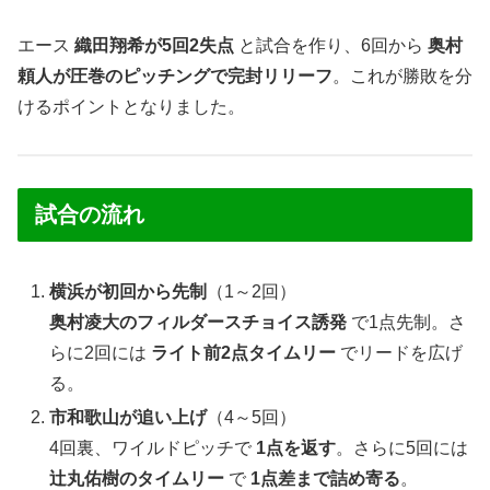
エース
織田翔希が5回2失点
と試合を作り、6回から
奥村
頼人が圧巻のピッチングで完封リリーフ
。これが勝敗を分
けるポイントとなりました。
試合の流れ
横浜が初回から先制
（1～2回）
奥村凌大のフィルダースチョイス誘発
で1点先制。さ
らに2回には
ライト前2点タイムリー
でリードを広げ
る。
市和歌山が追い上げ
（4～5回）
4回裏、ワイルドピッチで
1点を返す
。さらに5回には
辻丸佑樹のタイムリー
で
1点差まで詰め寄る
。