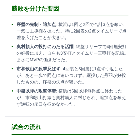
勝敗を分けた要因
序盤の先制・追加点
: 横浜は1回と2回で合計3点を奪い、
一気に主導権を握った。特に2回表の2点タイムリーで点
差を広げたことが大きい。
奥村頼人の投打にわたる活躍
: 終盤リリーフで4回無安打
の好投に加え、自らも3安打とタイムリー三塁打を記録。
まさにMVPの働きだった。
市和歌山の反撃及ばず
: 4回裏と5回裏に1点ずつ返した
が、あと一歩で同点に追いつけず。継投した丹羽が好投
したものの、序盤の失点が響いた。
中盤以降の攻撃停滞
: 横浜は6回以降無得点に終わった
が、市和歌山打線も奥村頼人に封じられ、追加点を奪え
ず逆転の糸口を掴めなかった。
試合の流れ