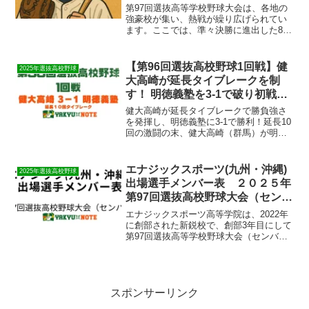
第97回選抜高等学校野球大会は、各地の
強豪校が集い、熱戦が繰り広げられてい
ます。ここでは、準々決勝に進出した8校
の1回戦および2回戦の戦いぶりを振り返
ります。花巻東（岩手）1回戦では米子松
蔭（鳥取）と対戦し、10－2で快勝。続く
【第96回選抜高校野球1回戦】健
2025年選抜高校野球
2回戦では二...
大高崎が延長タイブレークを制
す！ 明徳義塾を3-1で破り初戦突
破
健大高崎が延長タイブレークで勝負強さ
を発揮し、明徳義塾に3-1で勝利！延長10
回の激闘の末、健大高崎（群馬）が明徳
義塾（高知）を3-1で下し、見事初戦突破
を果たしました。両エースの好投が光る
投手戦となりましたが、タイブレークの
エナジックスポーツ(九州・沖縄)
2025年選抜高校野球
集中力が勝敗を...
出場選手メンバー表 ２０２５年
第97回選抜高校野球大会（センバ
ツ）
​エナジックスポーツ高等学院は、2022年
に創部された新鋭校で、創部3年目にして
第97回選抜高等学校野球大会（センバ
ツ）への初出場を果たしました。 ​昨年秋
の九州大会では準優勝し、その実力を示
しました。 ​同校はノーサイン野球を採用
し、選手...
スポンサーリンク