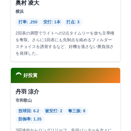
奥村 凌大
横浜
打率: .250
安打: 1本
打点: 3
2回表の満塁でライトへの2点タイムリーを放ち主導権
を奪取。さらに1回表にも先制点を絡めるフィルダー
スチョイスを誘発するなど、好機を逃さない勝負強さ
を発揮した。
🦱
好投賞
丹羽 涼介
市和歌山
投球回: 6.2
被安打: 2
奪三振: 8
防御率: 1.35
3回途中からロングリリーフ。先頭バッターを次々に