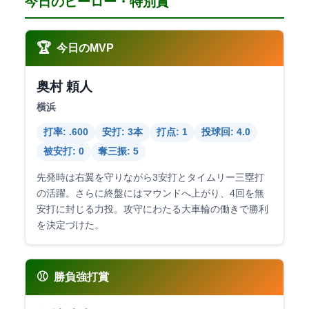
今日のヒーロー・特別賞
🏆
今日のMVP
奥村 頼人
横浜
打率: .600
安打: 3本
打点: 1
投球回: 4.0
被安打: 0
奪三振: 5
先発時は右翼を守りながら3安打とタイムリー三塁打
の活躍。さらに終盤にはマウンドへ上がり、4回を無
安打に封じる力投。攻守にわたる大車輪の働きで勝利
を決定づけた。
⚾
勝負強打賞