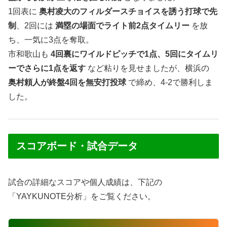
1回表に
奥村凌大のフィルダースチョイスを誘う打球で先
制
、2回には
満塁の場面でライト前2点タイムリー
を放
ち、一気に3点を奪取。
市和歌山も
4回裏にワイルドピッチで1点、5回にタイムリ
ーでさらに1点を返す
など粘りを見せましたが、横浜の
奥村頼人が終盤4回を無安打投球
で締め、4-2で勝利しま
した。
スコアボード・試合データ
試合の詳細なスコアや個人成績は、下記の
「YAYKUNOTE分析」をご覧ください。