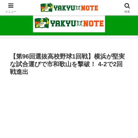
野球が上手くなるための情報サイト
メニュー
検索
【第96回選抜高校野球1回戦】横浜が堅実
な試合運びで市和歌山を撃破！ 4-2で2回
戦進出