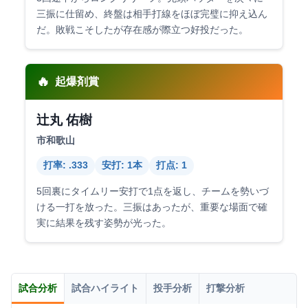
三振に仕留め、終盤は相手打線をほぼ完璧に抑え込ん
だ。敗戦こそしたが存在感が際立つ好投だった。
🔥
起爆剤賞
辻丸 佑樹
市和歌山
打率: .333
安打: 1本
打点: 1
5回裏にタイムリー安打で1点を返し、チームを勢いづ
ける一打を放った。三振はあったが、重要な場面で確
実に結果を残す姿勢が光った。
試合分析
試合ハイライト
投手分析
打撃分析