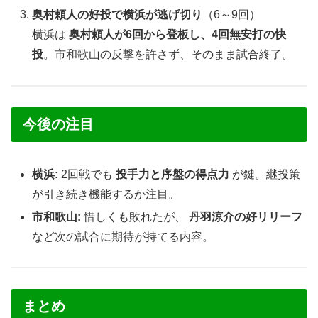
奥村頼人の好投で横浜が逃げ切り
（6～9回）
横浜は
奥村頼人が6回から登板し、4回無安打の快
投
。市和歌山の反撃を許さず、そのまま試合終了。
今後の注目
横浜:
2回戦でも
投手力と序盤の得点力
が鍵。継投策
が引き続き機能するか注目。
市和歌山:
惜しくも敗れたが、
丹羽涼介の好リリーフ
など次の試合に期待が持てる内容。
まとめ