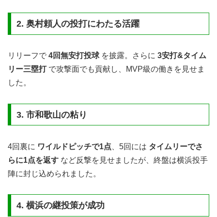
2. 奥村頼人の投打にわたる活躍
リリーフで
4回無安打投球
を披露。さらに
3安打&タイム
リー三塁打
で攻撃面でも貢献し、MVP級の働きを見せま
した。
3. 市和歌山の粘り
4回裏に
ワイルドピッチで1点
、5回には
タイムリーでさ
らに1点を返す
など反撃を見せましたが、終盤は横浜投手
陣に封じ込められました。
4. 横浜の継投策が成功