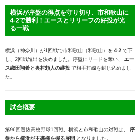
横浜が序盤の得点を守り切り、市和歌山に
4-2で勝利！エースとリリーフの好投が光
る一戦
横浜（神奈川）が1回戦で市和歌山（和歌山）を
4-2
で下
し、2回戦進出を決めました。序盤にリードを奪い、
エー
ス織田翔希と奥村頼人の継投
で相手打線を封じ込めまし
た。
試合概要
第96回選抜高校野球1回戦、横浜と市和歌山の対戦は、
序
盤から横浜が主導権を握る展開
となりました。