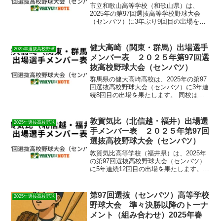
市立和歌山高等学校（和歌山県）は、
2025年の第97回選抜高等学校野球大会
（センバツ）に3年ぶり9回目の出場を果
たします。 ​同校は昨秋の近畿大会でベス
ト8に進出し、その実力が評価されての選
出となりました。​初戦は大会第2日目（3
健大高崎（関東・群馬）出場選手
2025年選抜高校野球
月19日）...
メンバー表 ２０２５年第97回選
抜高校野球大会（センバツ）
​群馬県の健大高崎高校は、2025年の第97
回選抜高校野球大会（センバツ）に3年連
続8回目の出場を果たします。 ​同校は
2024年の大会で県勢初の優勝を遂げてお
り、史上4校目となる大会連覇を目指しま
す。 ​昨秋の関東大会では、霞ケ浦（茨城
敦賀気比（北信越・福井）出場選
2025年選抜高校野球
2...
手メンバー表 ２０２５年第97回
選抜高校野球大会（センバツ）
​敦賀気比高等学校（福井県）は、2025年
の第97回選抜高校野球大会（センバツ）
に5年連続12回目の出場を果たします。 ​
同校は昨秋の福井県大会で優勝し、続く
北信越大会でも3年ぶりに制覇するなど、
安定した戦績を残しています。 ​しかし、
第97回選抜（センバツ）高等学校
2025年選抜高校野球
過去...
野球大会 準々決勝以降のトーナ
メント（組み合わせ）2025年春