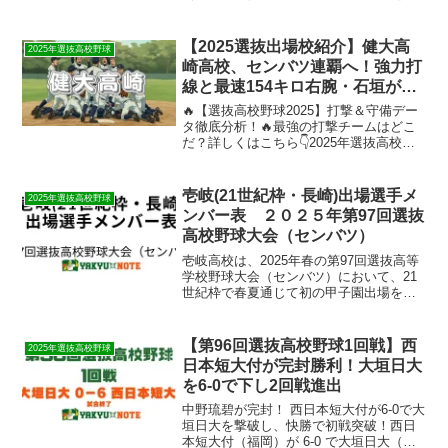
たします。 ​同校は昨秋の近畿大会でベス
ト8に進出し、その実力が評価されての選
出となりました。​初戦は大会第2日目（3
【2025選抜出場校紹介】健大高
2025年選抜高校野球
月19日）...
崎高校、センバツ連覇へ！強力打
線と最速154キロ右腕・石垣が全
国制覇を狙う
🔥【選抜高校野球2025】打撃＆守備デー
タ徹底分析！🔥最強の打撃チームはどこ
だ？詳しくはこちら👇2025年選抜高校野
球｜出場校の打撃ランキング＆データ分
析！最強の打撃チームはどこだ？選抜(セ
ンバツ)高校野球2025｜「堅守の横浜」
壱岐(21世紀枠・長崎)出場選手メ
2025年選抜高校野球
「鉄壁の東...
ンバー表 ２０２５年第97回選抜
高校野球大会（センバツ）
​壱岐高校は、2025年春の第97回選抜高等
学校野球大会（センバツ）において、21
世紀枠で春夏通じて初の甲子園出場を果
たします。 3月7日に行われた組み合わせ
抽選会では、初戦で近畿大会を制し、明
治神宮大会でも4強入りした東洋大姫路高
【第96回選抜高校野球1回戦】西
2025年選抜高校野球
校（兵庫...
日本短大付が完封勝利！大垣日大
を6-0で下し2回戦進出
中野琉碧が完封！ 西日本短大付が6-0で大
垣日大を撃破し、快勝で初戦突破！西日
本短大付（福岡）が 6-0 で大垣日大（岐