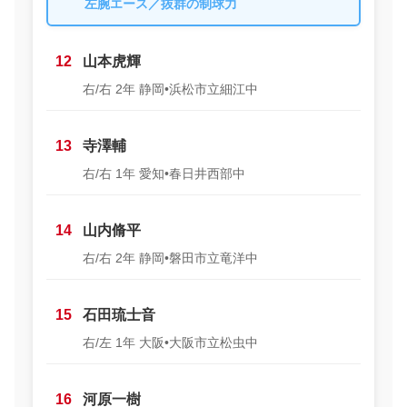
左腕エース／抜群の制球力
12
山本虎輝
右/右 2年 静岡•浜松市立細江中
13
寺澤輔
右/右 1年 愛知•春日井西部中
14
山内脩平
右/右 2年 静岡•磐田市立竜洋中
15
石田琉士音
右/左 1年 大阪•大阪市立松虫中
16
河原一樹