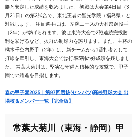
勝と安定した成績を収めました。 ​初戦は大会第4日目（3
月21日）の第2試合で、東北王者の聖光学院（福島県）と
対戦します。 ​注目選手には、左腕エースの大村昂輝投手
（2年）が挙げられます。​彼は東海大会で2戦連続完投勝
利を挙げるなど、抜群の制球力を誇ります。​また、主将の
橘木千空内野手（2年）は、新チームから1番打者として
打線を牽引し、東海大会では打率5割の好成績を残しまし
た。 ​常葉大菊川は、堅実な守備と積極的な攻撃で、甲子
園での躍進を目指します。
春の甲子園2025｜第97回選抜(センバツ)高校野球大会 出
場校＆メンバー一覧【完全版】
常葉大菊川（東海・静岡）甲