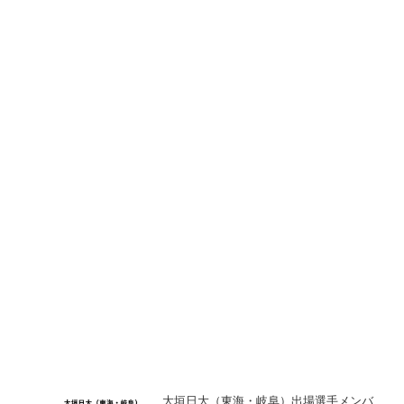
大垣日大（東海・岐阜）出場選手メンバ