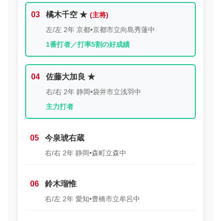
03
橘木千空 ★
左/左 2年 京都•京都市立向島秀蓮中
1番打者／打率5割の好成績
04
佐藤大加良 ★
右/右 2年 静岡•袋井市立浅羽中
主力打者
05
今泉琥右蔵
右/右 2年 静岡•森町立森中
06
鈴木瑠惟
右/左 2年 愛知•豊橋市立牟呂中