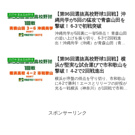
阜）を完封し、見事に初戦突破を決めま
した。エース 中野琉碧が9回無失点 の快
投を見せ、攻撃陣も 4回・5回・7回と長
【第96回選抜高校野球1回戦】沖
2025年選抜高校野球
打を...
縄尚学が5回の猛攻で青森山田を
撃破！ 6-3で初戦突破
沖縄尚学が5回裏に一挙5得点！ 青森山田
の追い上げを振り切り、6-3で2回戦進
出！沖縄尚学（沖縄）が青森山田（青
森）との1回戦に 6-3 で勝利しました。5
回裏に 四死球を絡めた猛攻で一挙5点を
奪取 し、試合を決定づけました。青森山
【第96回選抜高校野球1回戦】横
2025年選抜高校野球
田も終盤...
浜が堅実な試合運びで市和歌山を
撃破！ 4-2で2回戦進出
横浜が序盤の得点を守り切り、市和歌山
に4-2で勝利！エースとリリーフの好投が
光る一戦横浜（神奈川）が1回戦で市和歌
山（和歌山）を 4-2 で下し、2回戦進出を
決めました。序盤にリードを奪い、 エー
ス織田翔希と奥村頼人の継投 で相手打線
を封じ...
スポンサーリンク