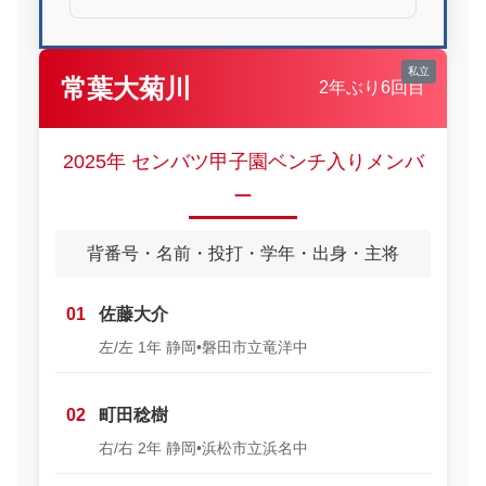
常葉大菊川
2年ぶり6回目
2025年 センバツ甲子園ベンチ入りメンバ
ー
背番号・名前・投打・学年・出身・主将
01
佐藤大介
左/左 1年 静岡•磐田市立竜洋中
02
町田稔樹
右/右 2年 静岡•浜松市立浜名中