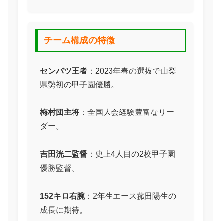
チーム構成の特徴
センバツ王者
：2023年春の選抜で山梨
県勢初の甲子園優勝。
梅村団主将
：全国大会経験豊富なリー
ダー。
吉田洸二監督
：史上4人目の2校甲子園
優勝監督。
152キロ右腕
：2年生エース菰田陽生の
成長に期待。