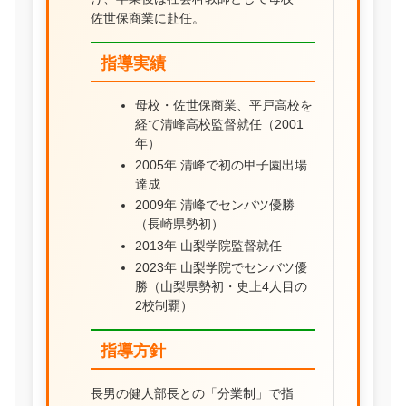
佐世保商業に赴任。
指導実績
母校・佐世保商業、平戸高校を
経て清峰高校監督就任（2001
年）
2005年 清峰で初の甲子園出場
達成
2009年 清峰でセンバツ優勝
（長崎県勢初）
2013年 山梨学院監督就任
2023年 山梨学院でセンバツ優
勝（山梨県勢初・史上4人目の
2校制覇）
指導方針
長男の健人部長との「分業制」で指