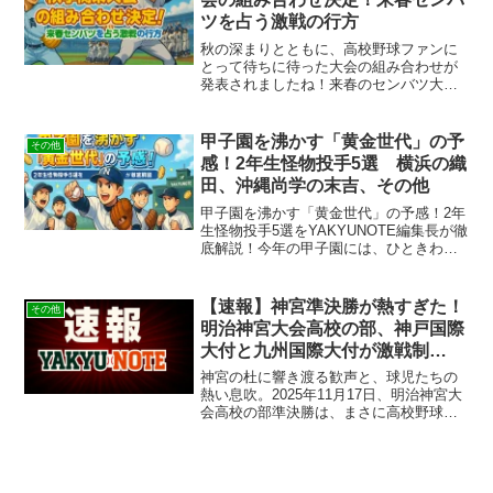
ツを占う激戦の行方
秋の深まりとともに、高校野球ファンに
とって待ちに待った大会の組み合わせが
発表されましたね！来春のセンバツ大会
出場をかけた重要な参考資料となる、第
78回秋季高校野球関東大会の組み合わせ
抽選会が10月9日、東京・竹橋で行われ、
甲子園を沸かす「黄金世代」の予
その他
いよいよ激戦の幕開...
感！2年生怪物投手5選 横浜の織
田、沖縄尚学の末吉、その他
甲子園を沸かす「黄金世代」の予感！2年
生怪物投手5選をYAKYUNOTE編集長が徹
底解説！今年の甲子園には、ひときわ目
を引く才能が集結しています。彼らはま
だ2年生でありながら、その投球はすでに
「怪物級」。将来のドラフトの目玉とし
【速報】神宮準決勝が熱すぎた！
その他
て、プロ野球...
明治神宮大会高校の部、神戸国際
大付と九州国際大付が激戦制
し“国際大付対決”が決勝で実現⚾
神宮の杜に響き渡る歓声と、球児たちの
🔥
熱い息吹。2025年11月17日、明治神宮大
会高校の部準決勝は、まさに高校野球の
醍醐味を凝縮したようなドラマティック
な一日となりました。息詰まる熱戦の
末、見事決勝への切符を手にしたのは、
近畿王者の神戸国際...