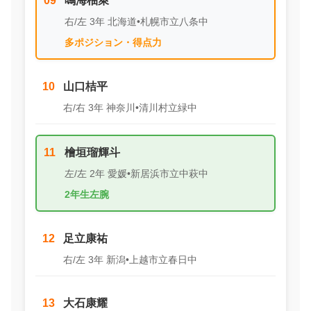
09
鳴海柚萊
右/左 3年 北海道•札幌市立八条中
多ポジション・得点力
10
山口桔平
右/右 3年 神奈川•清川村立緑中
11
檜垣瑠輝斗
左/左 2年 愛媛•新居浜市立中萩中
2年生左腕
12
足立康祐
右/左 3年 新潟•上越市立春日中
13
大石康耀