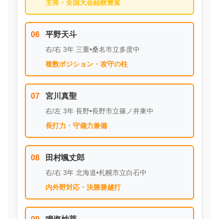
主将・全国大会経験豊富
06
平野天斗
右/右 3年 三重•桑名市立多度中
複数ポジション・攻守の柱
07
宮川真聖
右/左 3年 長野•長野市立篠ノ井東中
長打力・守備力兼備
08
田村颯丈郎
右/右 3年 北海道•札幌市立白石中
内外野対応・決勝勝越打