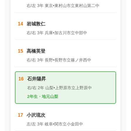
右/左 3年 東京•東村山市立東村山第二中
14
岩城敦仁
右/右 3年 兵庫•加古川市立中部中
15
髙橋英登
右/右 3年 長野•長野市立篠ノ井西中
16
石井陽昇
右/右 2年 山梨•上野原市立上野原中
2年生・地元山梨
17
小沢琉次
左/左 3年 岐阜•関市立小金田中