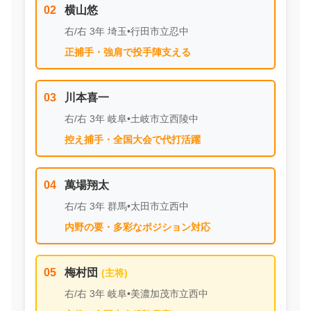
02
横山悠
右/右 3年 埼玉•行田市立忍中
正捕手・強肩で投手陣支える
03
川本喜一
右/右 3年 岐阜•土岐市立西陵中
控え捕手・全国大会で代打活躍
04
萬場翔太
右/右 3年 群馬•太田市立西中
内野の要・多彩なポジション対応
05
梅村団
右/右 3年 岐阜•美濃加茂市立西中