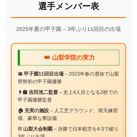
選手メンバー表
2025年夏の甲子園 – 3年ぶり11回目の出場
👑 山梨学院の実力
📅 甲子園11回目出場
– 2023年春の選抜で山梨
県勢初の甲子園優勝
👨‍🏫 吉田洸二監督
– 史上4人目となる2校での
甲子園優勝監督
🏠 充実の施設
– 人工芝グラウンド、雨天練習
場、豪華な寮設備
⚾ 山梨大会制覇
– 決勝で日本航空を4-3で破り
3年ぶり出場