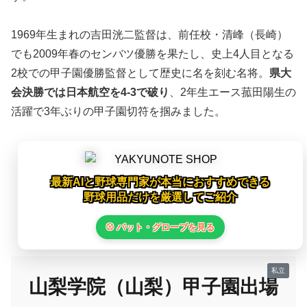
1969年生まれの吉田洸二監督は、前任校・清峰（長崎）
でも2009年春のセンバツ優勝を果たし、史上4人目となる
2校での甲子園優勝監督として歴史に名を刻む名将。
県大
会決勝では日本航空を4-3で破り
、2年生エース菰田陽生の
活躍で3年ぶりの甲子園切符を掴みました。
最新AIと野球専門家が本当におすすめできる
野球用品だけを厳選してご紹介
⚾ バット・グローブを見る
山梨学院（山梨）甲子園出場