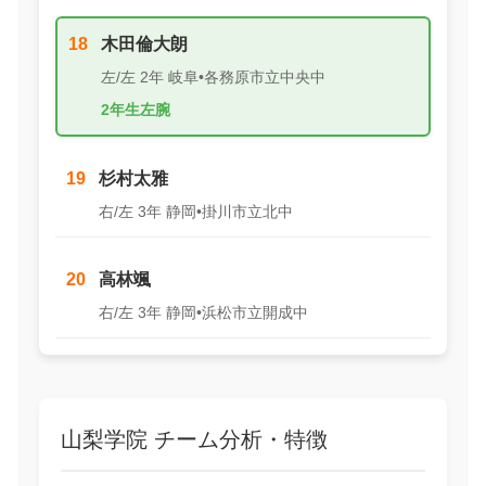
18
木田倫大朗
左/左 2年 岐阜•各務原市立中央中
2年生左腕
19
杉村太雅
右/左 3年 静岡•掛川市立北中
20
高林颯
右/左 3年 静岡•浜松市立開成中
山梨学院 チーム分析・特徴