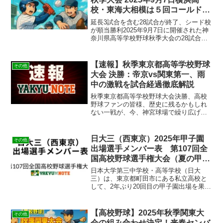
校・東海大相模は５回コールド発
進
延長3試合を含む28試合が終了、シード校
が順当勝利2025年9月7日に開催された神
奈川県高等学校野球秋季大会の28試合が
終了しました。県内14会場で行われた熱
戦の中で、延長10回まで戦った激戦が2試
合あり、希望ケ丘が12-11で伊志田を、
【速報】秋季東京都高等学校野球
その他
南...
大会 決勝：帝京vs関東第一、雨
中の激戦を試合経過徹底解説
秋季東京都高等学校野球大会決勝、高校
野球ファンの皆様、歴史に残るかもしれ
ない一戦が、今、神宮球場で繰り広げら
れています。本日2025年11月9日、頂点
を目指すのは名門・帝京高校と、それを
追う強豪・関東第一高校。決勝進出を決
日大三（西東京）2025年甲子園
その他
めた両雄の戦績と展...
出場選手メンバー表 第107回全
国高校野球選手権大会（夏の甲子
園）
日本大学第三中学校・高等学校（日大
三）は、東京都町田市にある私立高校と
して、2年ぶり20回目の甲子園出場を果た
しました。過去2度（2001年・2011年）
の甲子園優勝を誇る名門校で、恵まれた
環境と伝統的な指導法で多くのプロ野球
【高校野球】2025年秋季関東大
その他
選手を輩出して...
会の組み合わせ決定！来春センバ