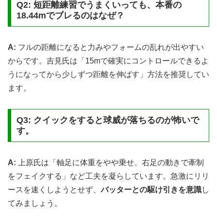
Q2: 短距離練習でうまくいっても、本番の
18.44mでブレるのはなぜ？
A:
フルの距離になると力みやフォームの乱れが出やすい
からです。吉見氏は「15mで確実にコントロールできるよ
うになってから少しずつ距離を伸ばす」方法を推奨してい
ます。
Q3: クイックをすると球威が落ちるのが怖いで
す。
A:
上原氏は「軸足に体重をやや乗せ、右足の動きで牽制
をフェイクする」など工夫を凝らしています。急激にリリ
ースを速くしようとせず、
バッターとの駆け引きを意識
し
てみましょう。