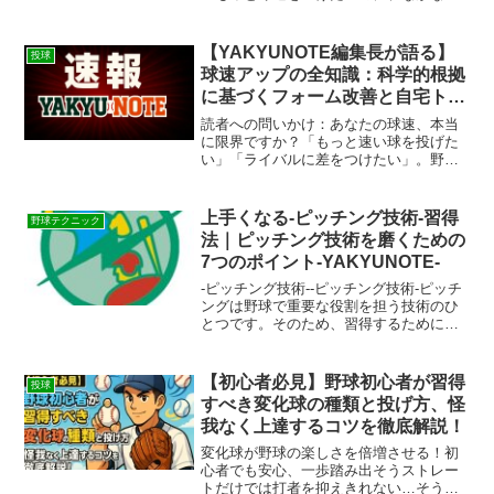
伸びない…」「コントロールが定まら
ず、四球でチャンスを潰してしまう…」
「投げるといつも肩や肘に不安を感じ
【YAKYUNOTE編集長が語る】
投球
る…」もし、あなたがそう感じ...
球速アップの全知識：科学的根拠
に基づくフォーム改善と自宅トレ
ーニングの秘訣
読者への問いかけ：あなたの球速、本当
に限界ですか？「もっと速い球を投げた
い」「ライバルに差をつけたい」。野球
を愛する皆さんなら、誰もが一度はそう
願ったことがあるのではないでしょう
か。マウンドに立つたびに、打者のバッ
上手くなる-ピッチング技術-習得
野球テクニック
トを空振りさせる、あの速い...
法｜ピッチング技術を磨くための
7つのポイント-YAKYUNOTE-
-ピッチング技術--ピッチング技術-ピッチ
ングは野球で重要な役割を担う技術のひ
とつです。そのため、習得するためには
投球フォームや投球メカニックス、球種
の習得、守備、フィジカルトレーニン
グ、実戦形式練習、メンタルトレーニン
【初心者必見】野球初心者が習得
投球
グ、ビデオ分析が必要...
すべき変化球の種類と投げ方、怪
我なく上達するコツを徹底解説！
変化球が野球の楽しさを倍増させる！初
心者でも安心、一歩踏み出そうストレー
トだけでは打者を抑えきれない…そう感