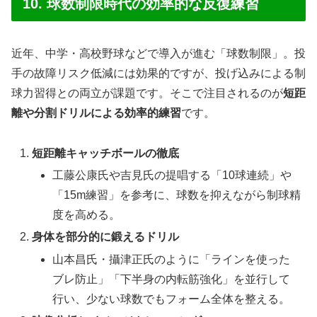
10. 球数制限時代の効率的な反復練習
近年、中学・高校野球などで導入が進む「球数制限」。投
手の故障リスク低減には効果的ですが、投げ込みによる制
球力習得との両立が課題です。そこで注目されるのが
短距
離や分割ドリルによる効率的練習
です。
短距離キャッチボールの徹底
工藤公康氏や吉見氏の提唱する「10球連続」や
「15m練習」を参考に、球数を抑えながら制球精
度を高める。
身体を部分的に鍛えるドリル
山本昌氏・攝津正氏のように「ラインを使った
ブレ防止」「下半身の内転筋強化」を並行して
行い、少ない球数でもフォーム全体を整える。