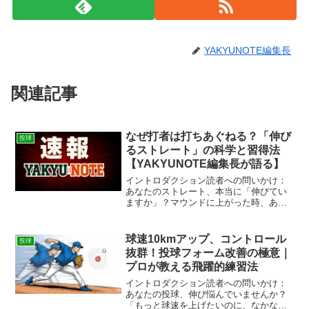
YAKYUNOTE編集長
関連記事
なぜ打者は打ちあぐねる？「伸び
投球
るストレート」の科学と習得法
【YAKYUNOTE編集長が語る】
イントロダクション読者への問いかけ：
あなたのストレート、本当に「伸びてい
ますか」？マウンドに上がった時、あな
たは自分のストレートに絶対的な自信を
持てていますか？「球は速いのに、なぜ
か打たれる」「手元でボールが棒球にな
球速10kmアップ、コントロール
投球
ってしまう」――もし、そ...
抜群！投球フォーム改善の極意｜
プロが教える飛躍的練習法
イントロダクション読者への問いかけ：
あなたの投球、伸び悩んでいませんか？
「もっと球速を上げたいのに、なかなか