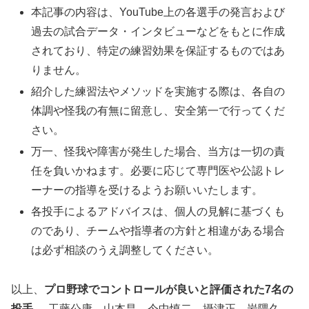
本記事の内容は、YouTube上の各選手の発言および
過去の試合データ・インタビューなどをもとに作成
されており、特定の練習効果を保証するものではあ
りません。
紹介した練習法やメソッドを実施する際は、各自の
体調や怪我の有無に留意し、安全第一で行ってくだ
さい。
万一、怪我や障害が発生した場合、当方は一切の責
任を負いかねます。必要に応じて専門医や公認トレ
ーナーの指導を受けるようお願いいたします。
各投手によるアドバイスは、個人の見解に基づくも
のであり、チームや指導者の方針と相違がある場合
は必ず相談のうえ調整してください。
以上、
プロ野球でコントロールが良いと評価された7名の
投手
──工藤公康、山本昌、今中慎二、攝津正、岩隈久