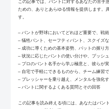
この記事では、バントに対するあなたの苦手
ための、ありとあらゆる情報を提供します。
す。
– バントが野球においてどれほど重要で、戦
– 犠牲バント、セーフティバント、スクイズ
– 成功に導くための基本姿勢、バットの握り
– 状況に応じたバントの使い分けや、プッシ
– プロのバント名手から学ぶ極意と、彼らが
– 自宅で手軽にできるものから、チーム練習
– プレッシャーを乗り越え、メンタルを強化
– バントに関するよくある質問とその回答
この記事を読み終える頃には、あなたはバン