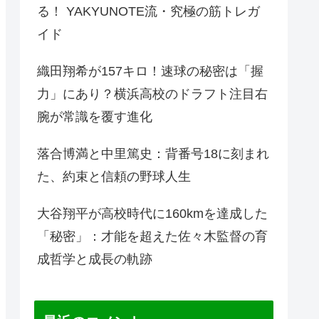
る！ YAKYUNOTE流・究極の筋トレガ
イド
織田翔希が157キロ！速球の秘密は「握
力」にあり？横浜高校のドラフト注目右
腕が常識を覆す進化
落合博満と中里篤史：背番号18に刻まれ
た、約束と信頼の野球人生
大谷翔平が高校時代に160kmを達成した
「秘密」：才能を超えた佐々木監督の育
成哲学と成長の軌跡