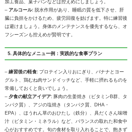
加工食品、菓子パンなどは控えめにしましょう。
–
アルコール
: 脱水作用があり、睡眠の質を低下させ、肝
臓に負担をかけるため、疲労回復を妨げます。特に練習後
は避けましょう。身体のメンテナンスを優先するなら、オ
フシーズンも控えめが賢明です。
5. 具体的なメニュー例：実践的な食事プラン
–
練習後の軽食
: プロテイン入りおにぎり、バナナとヨー
グルト、鶏むね肉サンドイッチなど、手軽に摂れるものを
常備しておくと良いでしょう。
–
夕食の献立アイデア
: 豚肉の生姜焼き（ビタミンB群、タ
ンパク質）、アジの塩焼き（タンパク質、DHA・
EPA）、ほうれん草のおひたし（鉄分）、具だくさん味噌
汁（ビタミン・ミネラル）など、バランスの取れた和食中
心がおすすめです。旬の食材を取り入れることで、飽きず