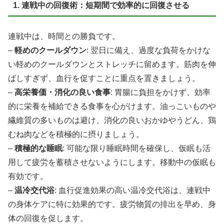
1. 連戦中の回復術：短期間で効率的に回復させる
連戦中は、時間との勝負です。
–
軽めのクールダウン
: 翌日に備え、過度な負荷をかけな
い軽めのクールダウンとストレッチに留めます。筋肉を伸
ばしすぎず、血行を促すことに重点を置きましょう。
–
高栄養価・消化の良い食事
: 胃腸に負担をかけず、効率
的に栄養を補給できる食事を心がけます。油っこいものや
繊維質の多いものは避け、消化の良いおかゆやうどん、鶏
むね肉などを積極的に摂りましょう。
–
積極的な睡眠
: 可能な限り睡眠時間を確保し、仮眠も活
用して疲労を蓄積させないようにします。移動中の仮眠も
有効です。
–
温冷交代浴
: 血行促進効果の高い温冷交代浴は、連戦中
の身体ケアに特に効果的です。疲労物質の排出を早め、身
体の回復を促します。