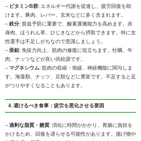
–
ビタミンB群
: エネルギー代謝を促進し、疲労回復を助
けます。豚肉、レバー、玄米などに多く含まれます。
–
鉄分
: 貧血予防に重要で、酸素運搬能力を高めます。赤
身肉、ほうれん草、ひじきなどから摂取できます。特に女
性選手は不足しがちなので意識しましょう。
–
亜鉛
: 免疫力向上、筋肉の修復に役立ちます。牡蠣、牛
肉、ナッツなどが良い供給源です。
–
マグネシウム
: 筋肉の収縮・弛緩、神経機能に関与しま
す。海藻類、ナッツ、豆類などに豊富です。不足すると足
がつりやすくなることもあります。
4. 避けるべき食事：疲労を悪化させる要因
–
過剰な脂質・糖質
: 消化に時間がかかり、胃腸に負担を
かけるため、回復を遅らせる可能性があります。揚げ物や