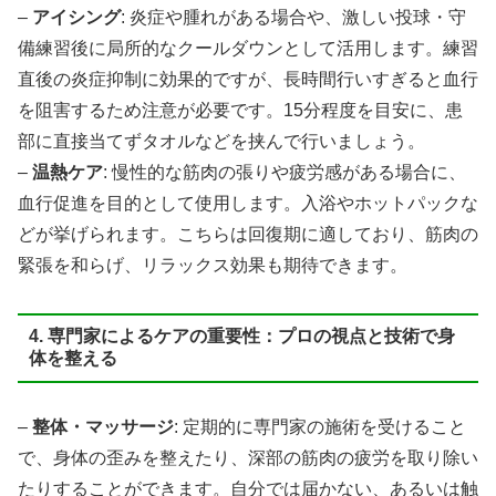
–
アイシング
: 炎症や腫れがある場合や、激しい投球・守
備練習後に局所的なクールダウンとして活用します。練習
直後の炎症抑制に効果的ですが、長時間行いすぎると血行
を阻害するため注意が必要です。15分程度を目安に、患
部に直接当てずタオルなどを挟んで行いましょう。
–
温熱ケア
: 慢性的な筋肉の張りや疲労感がある場合に、
血行促進を目的として使用します。入浴やホットパックな
どが挙げられます。こちらは回復期に適しており、筋肉の
緊張を和らげ、リラックス効果も期待できます。
4. 専門家によるケアの重要性：プロの視点と技術で身
体を整える
–
整体・マッサージ
: 定期的に専門家の施術を受けること
で、身体の歪みを整えたり、深部の筋肉の疲労を取り除い
たりすることができます。自分では届かない、あるいは触