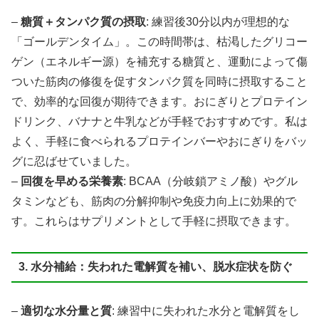
–
糖質＋タンパク質の摂取
: 練習後30分以内が理想的な
「ゴールデンタイム」。この時間帯は、枯渇したグリコー
ゲン（エネルギー源）を補充する糖質と、運動によって傷
ついた筋肉の修復を促すタンパク質を同時に摂取すること
で、効率的な回復が期待できます。おにぎりとプロテイン
ドリンク、バナナと牛乳などが手軽でおすすめです。私は
よく、手軽に食べられるプロテインバーやおにぎりをバッ
グに忍ばせていました。
–
回復を早める栄養素
: BCAA（分岐鎖アミノ酸）やグル
タミンなども、筋肉の分解抑制や免疫力向上に効果的で
す。これらはサプリメントとして手軽に摂取できます。
3. 水分補給：失われた電解質を補い、脱水症状を防ぐ
–
適切な水分量と質
: 練習中に失われた水分と電解質をし