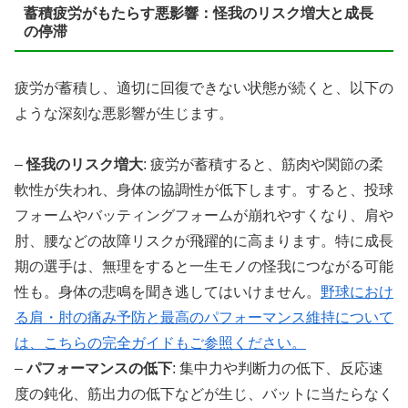
蓄積疲労がもたらす悪影響：怪我のリスク増大と成長
の停滞
疲労が蓄積し、適切に回復できない状態が続くと、以下の
ような深刻な悪影響が生じます。
–
怪我のリスク増大
: 疲労が蓄積すると、筋肉や関節の柔
軟性が失われ、身体の協調性が低下します。すると、投球
フォームやバッティングフォームが崩れやすくなり、肩や
肘、腰などの故障リスクが飛躍的に高まります。特に成長
期の選手は、無理をすると一生モノの怪我につながる可能
性も。身体の悲鳴を聞き逃してはいけません。
野球におけ
る肩・肘の痛み予防と最高のパフォーマンス維持について
は、こちらの完全ガイドもご参照ください。
–
パフォーマンスの低下
: 集中力や判断力の低下、反応速
度の鈍化、筋出力の低下などが生じ、バットに当たらなく