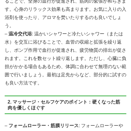
ることで、全身の血行が促進され、筋肉の緊張が和らぎま
す。心身のリラックス効果も高まります。お気に入りの入
浴剤を使ったり、アロマを焚いたりするのも良いでしょ
う。
–
温冷交代浴
: 温かいシャワーと冷たいシャワー（または
水）を交互に浴びることで、血管の収縮と拡張を繰り返
し、ポンプ作用で血行が促進され、疲労物質の排出が促さ
れます。これを数セット繰り返します。ただし、心臓に負
担がかかる場合もあるため、体調に合わせて無理のない範
囲で行いましょう。最初は足先からなど、部分的に試すの
も良い方法です。
2. マッサージ・セルフケアのポイント：硬くなった筋
肉を優しくほぐす
–
フォームローラー・筋膜リリース
: フォームローラーや