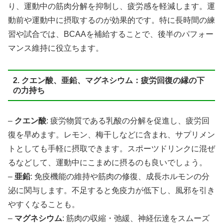
り、運動中の筋肉分解を抑制し、疲労感を軽減します。運
動前や運動中に摂取するのが効果的です。特に長時間の練
習や試合では、BCAAを補給することで、後半のパフォー
マンス維持に役立ちます。
2. クエン酸、亜鉛、マグネシウム：疲労回復の縁の下
の力持ち
–
クエン酸
: 疲労物質である乳酸の分解を促進し、疲労回
復を早めます。レモン、梅干しなどに含まれ、サプリメン
トとしても手軽に摂取できます。スポーツドリンクに混ぜ
るなどして、運動中にこまめに摂るのも良いでしょう。
–
亜鉛
: 免疫機能の維持や筋肉の修復、成長ホルモンの分
泌に関与します。不足すると免疫力が低下し、風邪を引き
やすくなることも。
–
マグネシウム
: 筋肉の収縮・弛緩、神経伝達をスムーズ