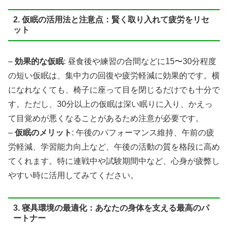
2. 仮眠の活用法と注意点：賢く取り入れて疲労をリセ
ット
–
効果的な仮眠
: 昼食後や練習の合間などに15〜30分程度
の短い仮眠は、集中力の回復や疲労軽減に効果的です。横
になれなくても、椅子に座って目を閉じるだけでも十分で
す。ただし、30分以上の仮眠は深い眠りに入り、かえっ
て目覚めが悪くなることがあるため注意が必要です。
–
仮眠のメリット
: 午後のパフォーマンス維持、午前の疲
労軽減、学習能力向上など、午後の活動の質を格段に高め
てくれます。特に連戦中や試験期間中など、心身が疲弊し
やすい時に活用してみてください。
3. 寝具環境の最適化：あなたの身体を支える最高のパ
ートナー