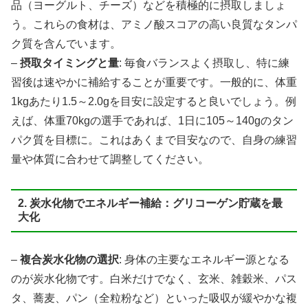
品（ヨーグルト、チーズ）などを積極的に摂取しましょ
う。これらの食材は、アミノ酸スコアの高い良質なタンパ
ク質を含んでいます。
–
摂取タイミングと量
: 毎食バランスよく摂取し、特に練
習後は速やかに補給することが重要です。一般的に、体重
1kgあたり1.5～2.0gを目安に設定すると良いでしょう。例
えば、体重70kgの選手であれば、1日に105～140gのタン
パク質を目標に。これはあくまで目安なので、自身の練習
量や体質に合わせて調整してください。
2. 炭水化物でエネルギー補給：グリコーゲン貯蔵を最
大化
–
複合炭水化物の選択
: 身体の主要なエネルギー源となる
のが炭水化物です。白米だけでなく、玄米、雑穀米、パス
タ、蕎麦、パン（全粒粉など）といった吸収が緩やかな複